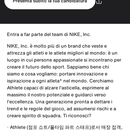
Presenta subito la tua candidatura
Entra a far parte del team di NIKE, Inc.
NIKE, Inc. è molto più di un brand che veste e
attrezza gli atleti e le atlete migliori al mondo: è un
luogo in cui persone appassionate si incontrano per
creare il futuro dello sport. Sappiamo bene chi
siamo e cosa vogliamo: portare innovazione e
ispirazione a ogni atleta* nel mondo. Cerchiamo
Athlete capaci di alzare l'asticella, esprimere al
massimo il nostro potenziale e guidarci verso
l'eccellenza. Una generazione pronta a dettare i
trend e le regole del gioco, ad assumersi rischi e a
creare spirito di squadra. Ti riconosci?
· Athlete (
점포 쇼트
/
풀타임 파트 스태프
)
로서 매장 접객
,