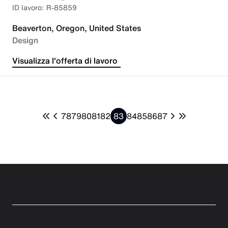
R-85859
Beaverton, Oregon, United States
Design
Visualizza l'offerta di lavoro
78
79
80
81
82
83
84
85
86
87