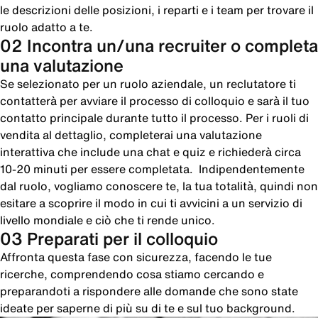
le descrizioni delle posizioni, i reparti e i team per trovare il
ruolo adatto a te.
02 Incontra un/una recruiter o completa
una valutazione
Se selezionato per un ruolo aziendale, un reclutatore ti
contatterà per avviare il processo di colloquio e sarà il tuo
contatto principale durante tutto il processo. Per i ruoli di
vendita al dettaglio, completerai una valutazione
interattiva che include una chat e quiz e richiederà circa
10-20 minuti per essere completata. Indipendentemente
dal ruolo, vogliamo conoscere te, la tua totalità, quindi non
esitare a scoprire il modo in cui ti avvicini a un servizio di
livello mondiale e ciò che ti rende unico.
03 Preparati per il colloquio
Affronta questa fase con sicurezza, facendo le tue
ricerche, comprendendo cosa stiamo cercando e
preparandoti a rispondere alle domande che sono state
ideate per saperne di più su di te e sul tuo background.