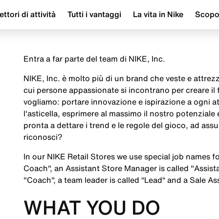
ettori di attività
Tutti i vantaggi
La vita in Nike
Scop
Entra a far parte del team di NIKE, Inc.
NIKE, Inc. è molto più di un brand che veste e attrezza
cui persone appassionate si incontrano per creare il
vogliamo: portare innovazione e ispirazione a ogni a
l'asticella, esprimere al massimo il nostro potenziale
pronta a dettare i trend e le regole del gioco, ad assu
riconosci?
In our NIKE Retail Stores we use special job names f
Coach", an Assistant Store Manager is called "Assis
"Coach", a team leader is called “Lead“ and a Sale Ass
WHAT YOU DO