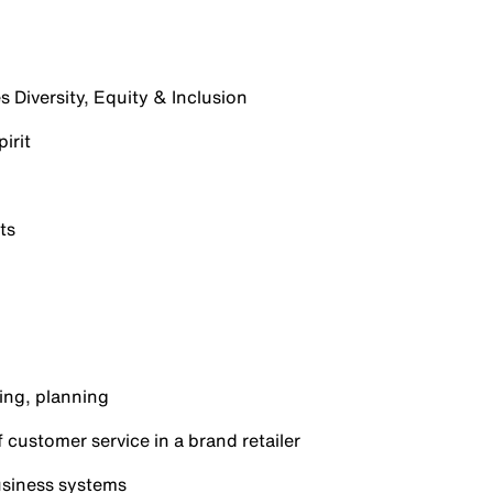
 Diversity, Equity & Inclusion
irit
ts
ting, planning
f customer service in a brand retailer
business systems