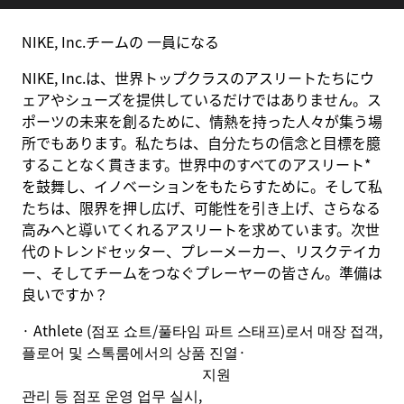
NIKE, Inc.チームの 一員になる
NIKE, Inc.は、世界トップクラスのアスリートたちにウ
ェアやシューズを提供しているだけではありません。ス
ポーツの未来を創るために、情熱を持った人々が集う場
所でもあります。私たちは、自分たちの信念と目標を臆
することなく貫きます。世界中のすべてのアスリート*
を鼓舞し、イノベーションをもたらすために。そして私
たちは、限界を押し広げ、可能性を引き上げ、さらなる
高みへと導いてくれるアスリートを求めています。次世
代のトレンドセッター、プレーメーカー、リスクテイカ
ー、そしてチームをつなぐプレーヤーの皆さん。準備は
良いですか？
· Athlete (
점포 쇼트
/
풀타임 파트 스태프
)
로서 매장 접객
,
플로어 및 스톡룸에서의 상품 진열
·
지원
관리 등 점포 운영 업무 실시
,