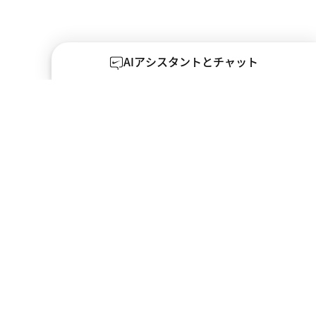
AIアシスタントとチャット
先
人材コミュニティ
規約