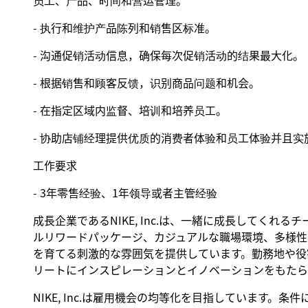
员工、产品、时间和营运管理。
- 执行和维护产品陈列和销售区标准。
- 沟通促销活动信息，确保每次促销活动的结果最大化。
- 根据销售和顾客反馈，识别商品问题和机会。
- 在指定区域内监督、培训和培养员工。
- 协助店铺经理提供优质的消费者体验和员工体验并且实
工作要求
- 3年零售经验、1年领导或者主管经验
成長企業であるNIKE, Inc.は、一緒に成長してくれ
ルリワードパッケージ、カジュアルな職場環境、多様性
を育てる刺激的な雰囲気を提供しています。勤務地や役割
リートにインスピレーションとイノベーションをもたら
NIKE, Inc.は雇用機会の均等化を目指しています