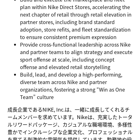
plan within Nike Direct Stores, accelerating the
next chapter of retail through retail elevation in
partner stores, including brand standard
adoption, store refits, and fleet standardization
to ensure consistent premium expression
Provide cross‑functional leadership across Nike
and partner teams to align strategy and execute
sport offense at scale, including concept
offense and elevated retail storytelling
Build, lead, and develop a high‑performing,
diverse team across Nike and partner
organizations, fostering a strong “Win as One
Team” culture
成長企業であるNIKE, Inc.は、一緒に成長してくれるチ
ームメンバーを求めています。Nikeは、充実したトータ
ルリワードパッケージ、カジュアルな職場環境、多様性
豊かでインクルーシブな企業文化、プロフェッショナル
を育てる刺激的な雰囲気を提供しています。勤務地や役