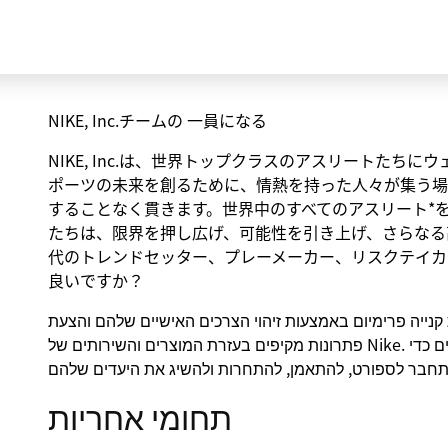
NIKE, Inc.チームの 一員になる
NIKE, Inc.は、世界トップクラスのアスリートた
ポーツの未来を創るために、情熱を持った人々が集う場
することなく貫きます。世界中のすべてのアスリート*
たちは、限界を押し広げ、可能性を引き上げ、さらなる
代のトレンドセッター、プレーメーカー、リスクテイカ
良いですか？
קנייה פרימיום באמצעות זיהוי הצרכים האישיים שלהם והצעת
פתרונות מקיפים בעזרת המוצרים והשירותים של Nike. המטרה היא להבטיח שללקוחות יהיה כל מה שהם צריכים כדי
תחומי אחריות