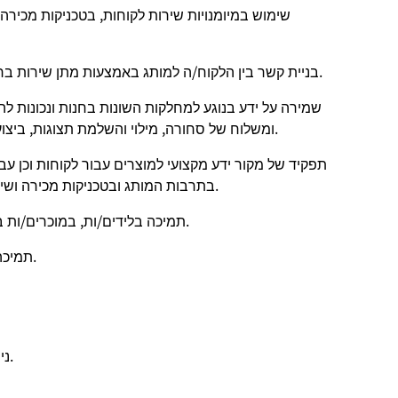
שימוש במיומנויות שירות לקוחות, בטכניקות מכירה
בניית קשר בין הלקוח/ה למותג באמצעות מתן שירות ברמה גבוהה והתאמת סיפורי המותג לסביבת הקמעונאות.
שמירה על ידע בנוגע למחלקות השונות בחנות ונכונות 
ומשלוח של סחורה, מילוי והשלמת תצוגות, ביצוע עבודות סדר וניקיון ויצירת סידורים ויזואליים לפי הצורך.
תפקיד של מקור ידע מקצועי למוצרים עבור לקוחות וכן עבו
התפתחות כדי להעמיק ידע במכירות, במוצרי Nike, בתרבות המותג ובטכניקות מכירה ושירות.
תמיכה בלידים/ות, במוכרים/ות בכירים/ות ובמנהלים/ות בהכשרת עובדים/ות חדשים/ות.
תמיכה בפעילויות למניעת אובדן באמצעות שירות לקוחות יזום.
ניסיון בשירות לקוחות ו/או במכירות קמעונאיות יהווה יתרון.