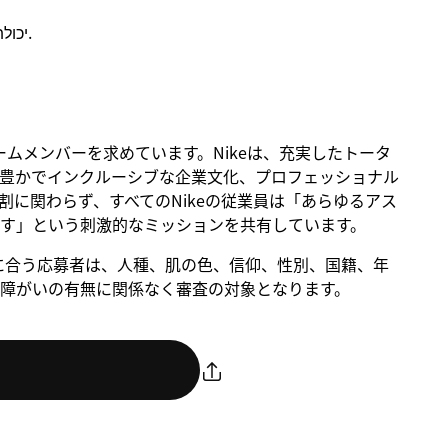
יכולת לבצע מספר משימות במקביל בסביבת עבודה דינמית.
るチームメンバーを求めています。Nikeは、充実したトータ
豊かでインクルーシブな企業文化、プロフェッショナル
に関わらず、すべてのNikeの従業員は「あらゆるアス
す」という刺激的なミッションを共有しています。
。条件に合う応募者は、人種、肌の色、信仰、性別、国籍、年
障がいの有無に関係なく審査の対象となります。