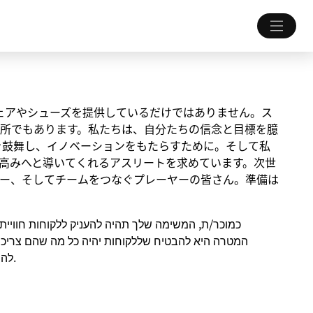
ちにウェアやシューズを提供しているだけではありません。ス
所でもあります。私たちは、自分たちの信念と目標を臆
を鼓舞し、イノベーションをもたらすために。そして私
高みへと導いてくれるアスリートを求めています。次世
ー、そしてチームをつなぐプレーヤーの皆さん。準備は
כמוכר/ת, המשימה שלך תהיה להעניק ללקוחות חוויית 
להתחבר לספורט, להתאמן, להתחרות ולהשיג את היעדים שלהם.