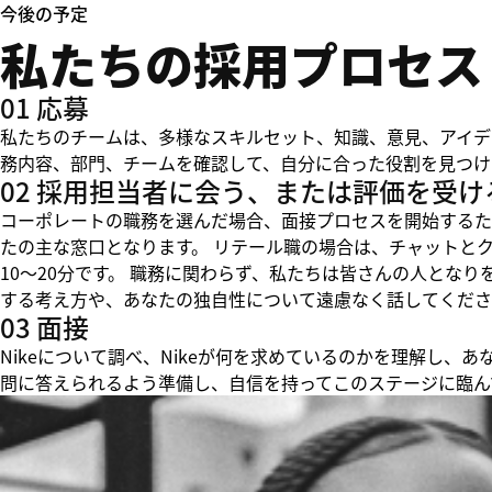
今後の予定
私たちの採用プロセス
01 応募
私たちのチームは、多様なスキルセット、知識、意見、アイデ
務内容、部門、チームを確認して、自分に合った役割を見つけ
02 採用担当者に会う、または評価を受け
コーポレートの職務を選んだ場合、面接プロセスを開始するた
たの主な窓口となります。 リテール職の場合は、チャットと
10～20分です。 職務に関わらず、私たちは皆さんの人とな
する考え方や、あなたの独自性について遠慮なく話してくださ
03 面接
Nikeについて調べ、Nikeが何を求めているのかを理解し
問に答えられるよう準備し、自信を持ってこのステージに臨ん