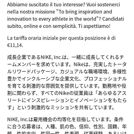
Abbiamo suscitato il tuo interesse? Vuoi sostenerci
nella nostra missione
"To bring inspiration and
innovation to every athlete in the world"
? Candidati
subito, online e con semplicità. Ti aspettiamo!
La tariffa oraria iniziale per questa posizione è di
€11,14.
成長企業であるNIKE, Inc.は、一緒に成長してくれるチ
ームメンバーを求めています。Nikeは、充実したトータ
ルリワードパッケージ、カジュアルな職場環境、多様性
豊かでインクルーシブな企業文化、プロフェッショナル
を育てる刺激的な雰囲気を提供しています。勤務地や役
割に関わらず、すべてのNikeの従業員は「あらゆるアス
リートにインスピレーションとイノベーションをもたら
す」という刺激的なミッションを共有しています。
NIKE, Inc.は雇用機会の均等化を目指しています。条件
に合う応募者は、人種、肌の色、信仰、性別、国籍、年
齢、性的志向、性同一性、性表現、従軍経験、あるいは