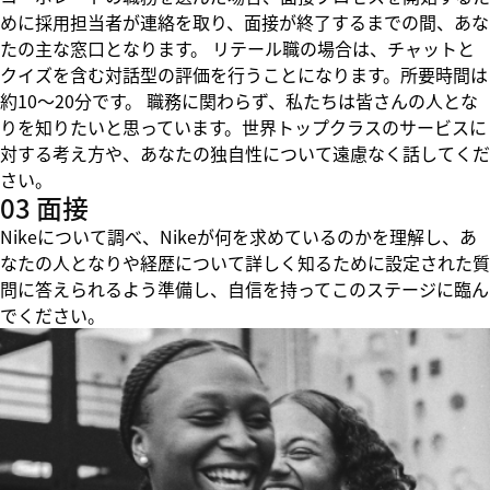
めに採用担当者が連絡を取り、面接が終了するまでの間、あな
たの主な窓口となります。 リテール職の場合は、チャットと
クイズを含む対話型の評価を行うことになります。所要時間は
約10～20分です。 職務に関わらず、私たちは皆さんの人とな
りを知りたいと思っています。世界トップクラスのサービスに
対する考え方や、あなたの独自性について遠慮なく話してくだ
さい。
03 面接
Nikeについて調べ、Nikeが何を求めているのかを理解し、あ
なたの人となりや経歴について詳しく知るために設定された質
問に答えられるよう準備し、自信を持ってこのステージに臨ん
でください。