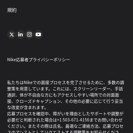
規約
Nike応募者プライバシーポリシー
私たちはNikeでの面接プロセスを完了させるために、多数の調
整策を用意しています。これには、スクリーンリーダー、手話
通訳、体が不自由な方にもアクセスしやすい場所での対面面
接、クローズドキャプション、その他の必要に応じて行う妥当
な改変が含まれます。
応募プロセスを確認中、障がいを理由としたサポートや調整が
必要だと判断された場合は+1 503-671-4156までお問い合わせ
ください。またその際は氏名、最適なご連絡方法、応募プロセ
スのアシストとしてリクエストする調整策をお知らせくださ