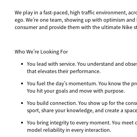
We play in a fast-paced, high traffic environment, ac
ego. We’re one team, showing up with optimism and hu
consumer and provide them with the ultimate Nike st
Who We’re Looking For
You
lead with service.
You understand and obsess
that elevates their performance.
You
fuel the day’s momentum
. You know the pr
You hit your goals and move with purpose.
You
build connection
. You show up for the con
sport, share your knowledge, and create a spac
You
bring integrity
to every moment. You meet o
model reliability in every interaction.