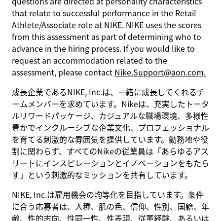
questions are directed at personality characteristics
that relate to successful performance in the Retail
Athlete/Associate role at NIKE. NIKE uses the scores
from this assessment as part of determining who to
advance in the hiring process. If you would like to
request an accommodation related to the
assessment, please contact
Nike.Support@aon.com.
成長企業であるNIKE, Inc.は、一緒に成長してくれるチ
ームメンバーを求めています。Nikeは、充実したトータ
ルリワードパッケージ、カジュアルな職場環境、多様性
豊かでインクルーシブな企業文化、プロフェッショナル
を育てる刺激的な雰囲気を提供しています。勤務地や役
割に関わらず、すべてのNikeの従業員は「あらゆるアス
リートにインスピレーションとイノベーションをもたら
す」という刺激的なミッションを共有しています。
NIKE, Inc.は雇用機会の均等化を目指しています。条件
に合う応募者は、人種、肌の色、信仰、性別、国籍、年
齢、性的志向、性同一性、性表現、従軍経験、あるいは