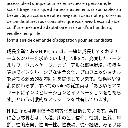
accessible et unique pour les entrevues en personne, le
sous-titrage, ainsi que d’autres ajustements raisonnables au
besoin. Si, au cours de votre navigation dans notre processus
de candidature, vous constatez que vous avez besoin d’aide
ou d’une mesure d’adaptation en raison d’un handicap,
veuillez remplir le
formulaire de demande d’adaptation pour les candidats
.
成長企業であるNIKE, Inc.は、一緒に成長してくれるチ
ームメンバーを求めています。Nikeは、充実したトータ
ルリワードパッケージ、カジュアルな職場環境、多様性
豊かでインクルーシブな企業文化、プロフェッショナル
を育てる刺激的な雰囲気を提供しています。勤務地や役
割に関わらず、すべてのNikeの従業員は「あらゆるアス
リートにインスピレーションとイノベーションをもたら
す」という刺激的なミッションを共有しています。
NIKE, Inc.は雇用機会の均等化を目指しています。条件
に合う応募者は、人種、肌の色、信仰、性別、国籍、年
齢、性的志向、性同一性、性表現、従軍経験、あるいは