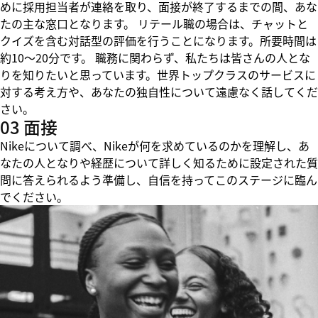
めに採用担当者が連絡を取り、面接が終了するまでの間、あな
たの主な窓口となります。 リテール職の場合は、チャットと
クイズを含む対話型の評価を行うことになります。所要時間は
約10～20分です。 職務に関わらず、私たちは皆さんの人とな
りを知りたいと思っています。世界トップクラスのサービスに
対する考え方や、あなたの独自性について遠慮なく話してくだ
さい。
03 面接
Nikeについて調べ、Nikeが何を求めているのかを理解し、あ
なたの人となりや経歴について詳しく知るために設定された質
問に答えられるよう準備し、自信を持ってこのステージに臨ん
でください。