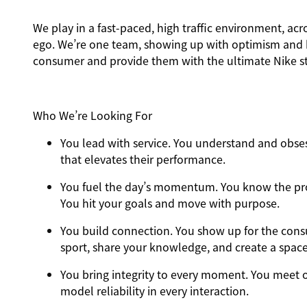
We play in a fast-paced, high traffic environment, ac
ego. We’re one team, showing up with optimism and hu
consumer and provide them with the ultimate Nike st
Who We’re Looking For
You
lead with service.
You understand and obsess
that elevates their performance.
You
fuel the day’s momentum
. You know the pr
You hit your goals and move with purpose.
You
build connection
. You show up for the con
sport, share your knowledge, and create a spac
You
bring integrity
to every moment. You meet o
model reliability in every interaction.