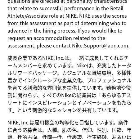
questions are directed at personality characteristics
that relate to successful performance in the Retail
Athlete/Associate role at NIKE. NIKE uses the scores
from this assessment as part of determining who to
advance in the hiring process. If you would like to
request an accommodation related to the
assessment, please contact
Nike.Support@aon.com.
成長企業であるNIKE, Inc.は、一緒に成長してくれるチ
ームメンバーを求めています。Nikeは、充実したトータ
ルリワードパッケージ、カジュアルな職場環境、多様性
豊かでインクルーシブな企業文化、プロフェッショナル
を育てる刺激的な雰囲気を提供しています。勤務地や役
割に関わらず、すべてのNikeの従業員は「あらゆるアス
リートにインスピレーションとイノベーションをもたら
す」という刺激的なミッションを共有しています。
NIKE, Inc.は雇用機会の均等化を目指しています。条件
に合う応募者は、人種、肌の色、信仰、性別、国籍、年
齢、性的志向、性同一性、性表現、従軍経験、あるいは