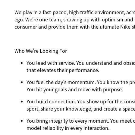
We play in a fast-paced, high traffic environment, ac
ego. We’re one team, showing up with optimism and hu
consumer and provide them with the ultimate Nike st
Who We’re Looking For
You
lead with service.
You understand and obsess
that elevates their performance.
You
fuel the day’s momentum
. You know the pr
You hit your goals and move with purpose.
You
build connection
. You show up for the con
sport, share your knowledge, and create a spac
You
bring integrity
to every moment. You meet o
model reliability in every interaction.