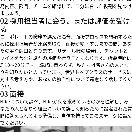
務内容、部門、チームを確認して、自分に合った役割を見つけ
ましょう。
02 採用担当者に会う、または評価を受け
る
コーポレートの職務を選んだ場合、面接プロセスを開始するた
めに採用担当者が連絡を取り、面接が終了するまでの間、あな
たの主な窓口となります。 リテール職の場合は、チャットと
クイズを含む対話型の評価を行うことになります。所要時間は
約10～20分です。 職務に関わらず、私たちは皆さんの人とな
りを知りたいと思っています。世界トップクラスのサービスに
対する考え方や、あなたの独自性について遠慮なく話してくだ
さい。
03 面接
Nikeについて調べ、Nikeが何を求めているのかを理解し、あ
なたの人となりや経歴について詳しく知るために設定された質
問に答えられるよう準備し、自信を持ってこのステージに臨ん
でください。