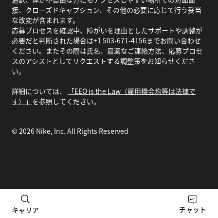
接、クローズドキャプション、その他の必要に応じて行う妥当
な改変が含まれます。
応募プロセスを確認中、障がいを理由としたサポートや調整が
必要だと判断された場合は+1 503-671-4156までお問い合わせ
ください。またその際は氏名、最適なご連絡方法、応募プロセ
スのアシストとしてリクエストする調整策をお知らせくださ
い。
詳細については、
「EEO is the Law（雇用機会均等は法律で
す）」
を参照してください。
©
2026
Nike, Inc. All Rights Reserved
チャット
キャリア