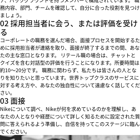
ア、バックグラウンドを持つメンバーで構成されています。 職
務内容、部門、チームを確認して、自分に合った役割を見つけ
ましょう。
02 採用担当者に会う、または評価を受け
る
コーポレートの職務を選んだ場合、面接プロセスを開始するた
めに採用担当者が連絡を取り、面接が終了するまでの間、あな
たの主な窓口となります。 リテール職の場合は、チャットと
クイズを含む対話型の評価を行うことになります。所要時間は
約10～20分です。 職務に関わらず、私たちは皆さんの人とな
りを知りたいと思っています。世界トップクラスのサービスに
対する考え方や、あなたの独自性について遠慮なく話してくだ
さい。
03 面接
Nikeについて調べ、Nikeが何を求めているのかを理解し、あ
なたの人となりや経歴について詳しく知るために設定された質
問に答えられるよう準備し、自信を持ってこのステージに臨ん
でください。