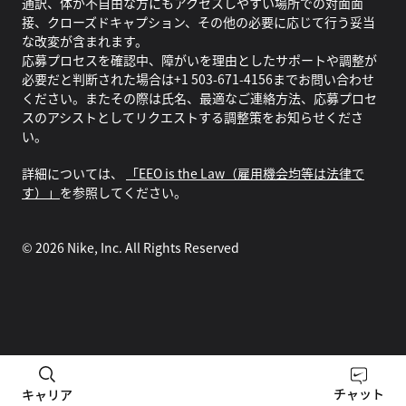
通訳、体が不自由な方にもアクセスしやすい場所での対面面
接、クローズドキャプション、その他の必要に応じて行う妥当
な改変が含まれます。
応募プロセスを確認中、障がいを理由としたサポートや調整が
必要だと判断された場合は+1 503-671-4156までお問い合わせ
ください。またその際は氏名、最適なご連絡方法、応募プロセ
スのアシストとしてリクエストする調整策をお知らせくださ
い。
詳細については、
「EEO is the Law（雇用機会均等は法律で
す）」
を参照してください。
©
2026
Nike, Inc. All Rights Reserved
チャット
キャリア