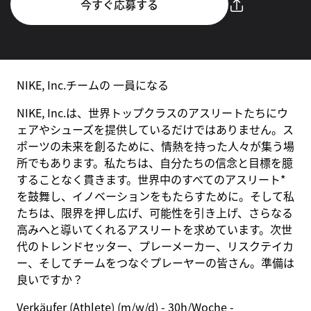
今すぐ応募する
NIKE, Inc.チームの 一員になる
NIKE, Inc.は、世界トップクラスのアスリートたちにウ
ェアやシューズを提供しているだけではありません。ス
ポーツの未来を創るために、情熱を持った人々が集う場
所でもあります。私たちは、自分たちの信念と目標を臆
することなく貫きます。世界中のすべてのアスリート*
を鼓舞し、イノベーションをもたらすために。そして私
たちは、限界を押し広げ、可能性を引き上げ、さらなる
高みへと導いてくれるアスリートを求めています。次世
代のトレンドセッター、プレーメーカー、リスクテイカ
ー、そしてチームをつなぐプレーヤーの皆さん。準備は
良いですか？
Verkäufer (Athlete) (m/w/d) - 30h/Woche -