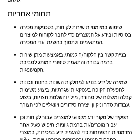
תחומי אחריות
שימוש במיומנויות שירות לקוחות, בטכניקות מכירה
בסיסיות ובידע על המוצרים כדי לחבר לקוחות למוצרים
המתאימים ולתמוך בהשגת יעדי המכירה.
בניית קשר בין הלקוח/ה למותג באמצעות מתן שירות
ברמה גבוהה והתאמת סיפורי המותג לסביבת
הקמעונאות.
שמירה על ידע בנוגע למחלקות השונות בחנות ונכונות
להפעלת הקופה בעסקאות שגרתיות, ביצוע משימות
קבלה ומשלוח של סחורה, מילוי והשלמת תצוגות, ביצוע
עבודות סדר וניקיון ויצירת סידורים ויזואליים לפי הצורך.
תפקיד של מקור ידע מקצועי למוצרים עבור לקוחות וכן
עבור מוכרים/ות ברמת ג’וניור; חיפוש פעיל אחר
הזדמנויות התפתחות כדי להעמיק ידע במכירות, במוצרי
Nike, בתרבות המותג ובטכניקות מכירה ושירות.