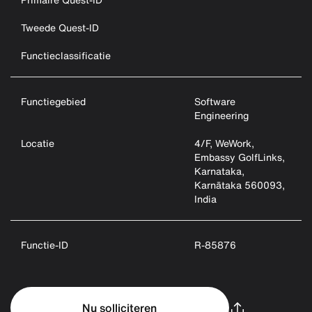
Tweede Quest-ID
Functieclassificatie
Functiegebied
Software
Engineering
Locatie
4/F, WeWork,
Embassy GolfLinks,
Karnataka,
Karnātaka 560093,
India
Functie-ID
R-85876
Nu solliciteren