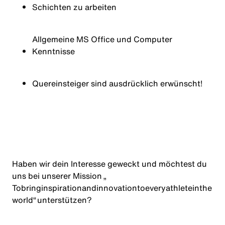
Schichten zu arbeiten
Allgemeine MS Office und Computer
Kenntnisse
Quereinsteiger sind ausdrücklich erwünscht!
Haben wir dein Interesse geweckt und möchtest du
uns bei unserer Mission „
To
bring
inspiration
and
innovation
to
every
athlete
in
the
world
“ unterstützen?