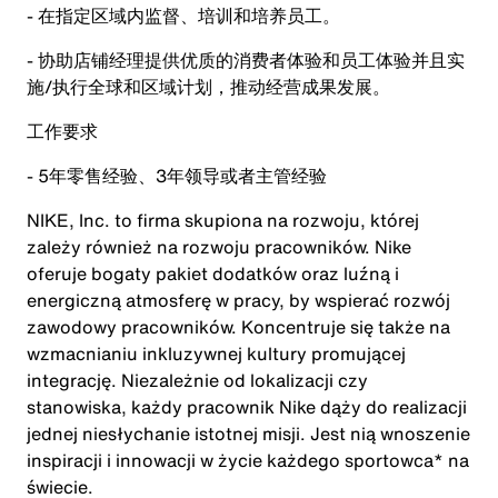
- 在指定区域内监督、培训和培养员工。
- 协助店铺经理提供优质的消费者体验和员工体验并且实
施/执行全球和区域计划，推动经营成果发展。
工作要求
- 5年零售经验、3年领导或者主管经验
NIKE, Inc. to firma skupiona na rozwoju, której
zależy również na rozwoju pracowników. Nike
oferuje bogaty pakiet dodatków oraz luźną i
energiczną atmosferę w pracy, by wspierać rozwój
zawodowy pracowników. Koncentruje się także na
wzmacnianiu inkluzywnej kultury promującej
integrację. Niezależnie od lokalizacji czy
stanowiska, każdy pracownik Nike dąży do realizacji
jednej niesłychanie istotnej misji. Jest nią wnoszenie
inspiracji i innowacji w życie każdego sportowca* na
świecie.