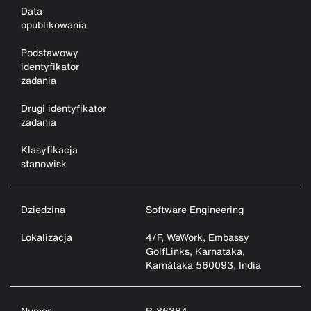
Data
opublikowania
Podstawowy
identyfikator
zadania
Drugi identyfikator
zadania
Klasyfikacja
stanowisk
Dziedzina
Software Engineering
Lokalizacja
4/F, WeWork, Embassy
GolfLinks, Karnataka,
Karnātaka 560093, India
Numer
R-86384