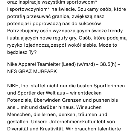
oraz inspiracje wszystkim sportowcom*
i sportowczyniom* na świecie. Szukamy osób, które
potrafią przesuwać granice, zwiększą nasz
potencjał i poprowadzą nas do sukcesów.
Potrzebujemy osób wyznaczających świeże trendy
i ustalających nowe reguły gry. Osób, które podejmą
ryzyko i zjednoczą zespół wokół siebie. Może to
będziesz Ty?
Nike Apparel Teamleiter (Lead) (w/m/d) – 38.5(h) –
NFS GRAZ MURPARK
NIKE, Inc. stattet nicht nur die besten Sportlerinnen
und Sportler der Welt aus – wir entdecken
Potenziale, überwinden Grenzen und pushen bis
ans Limit und darüber hinaus. Wir suchen
Menschen, die lernen, denken, träumen und
gestalten. Unsere Unternehmenskultur lebt von
Diversität und Kreativität. Wir brauchen talentierte