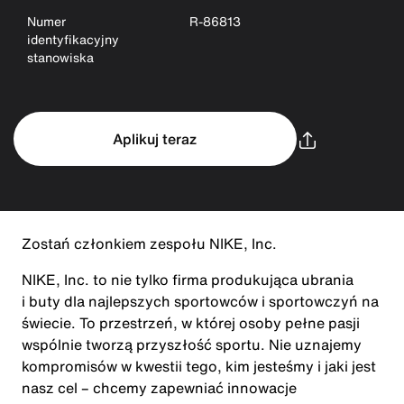
Numer
R-86813
identyfikacyjny
stanowiska
Aplikuj teraz
Zostań członkiem zespołu NIKE, Inc.
NIKE, Inc. to nie tylko firma produkująca ubrania
i buty dla najlepszych sportowców i sportowczyń na
świecie. To przestrzeń, w której osoby pełne pasji
wspólnie tworzą przyszłość sportu. Nie uznajemy
kompromisów w kwestii tego, kim jesteśmy i jaki jest
nasz cel – chcemy zapewniać innowacje