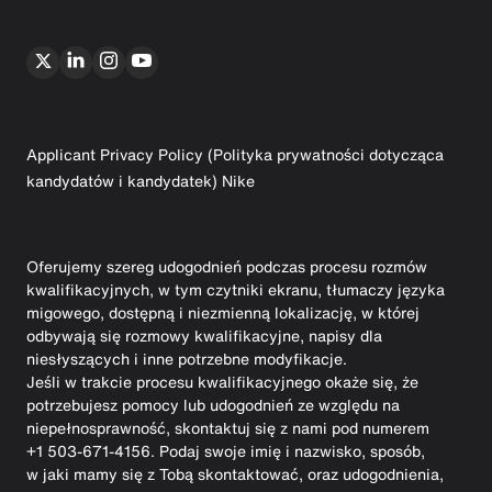
Applicant Privacy Policy (Polityka prywatności dotycząca
kandydatów i kandydatek) Nike
Oferujemy szereg udogodnień podczas procesu rozmów
kwalifikacyjnych, w tym czytniki ekranu, tłumaczy języka
migowego, dostępną i niezmienną lokalizację, w której
odbywają się rozmowy kwalifikacyjne, napisy dla
niesłyszących i inne potrzebne modyfikacje.
Jeśli w trakcie procesu kwalifikacyjnego okaże się, że
potrzebujesz pomocy lub udogodnień ze względu na
niepełnosprawność, skontaktuj się z nami pod numerem
+1 503-671-4156. Podaj swoje imię i nazwisko, sposób,
w jaki mamy się z Tobą skontaktować, oraz udogodnienia,