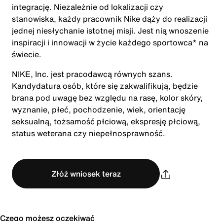
integrację. Niezależnie od lokalizacji czy
stanowiska, każdy pracownik Nike dąży do realizacji
jednej niesłychanie istotnej misji. Jest nią wnoszenie
inspiracji i innowacji w życie każdego sportowca* na
świecie.
NIKE, Inc. jest pracodawcą równych szans.
Kandydatura osób, które się zakwalifikują, będzie
brana pod uwagę bez względu na rasę, kolor skóry,
wyznanie, płeć, pochodzenie, wiek, orientację
seksualną, tożsamość płciową, ekspresję płciową,
status weterana czy niepełnosprawność.
Złóż wniosek teraz
Czego możesz oczekiwać