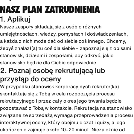
NASZ PLAN ZATRUDNIENIA
1. Aplikuj
Nasze zespoły składają się z osób o różnych
umiejętnościach, wiedzy, pomysłach i doświadczeniach,
a każda z nich może dać od siebie coś innego. Chcemy,
żebyś znalazł(a) tu coś dla siebie – zapoznaj się z opisami
stanowisk, działami i zespołami, aby odkryć, jakie
stanowisko będzie dla Ciebie odpowiednie.
2. Poznaj osobę rekrutującą lub
przystąp do oceny
W przypadku stanowisk korporacyjnych rekruter(ka)
skontaktuje się z Tobą w celu rozpoczęcia procesu
rekrutacyjnego i przez cały okres jego trwania będzie
pozostawać z Tobą w kontakcie. Rekrutacja na stanowisko
związane ze sprzedażą wymaga przeprowadzenia procesu
interaktywnej oceny, który obejmuje czat i quizy, a jego
ukończenie zajmuje około 10–20 minut. Niezależnie od