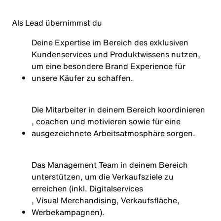
Als Lead übernimmst du
Deine
Expertise
im
Bereich
des
exklusiven
Kundenservices
und
Produktwissens
nutzen
,
um
eine
besondere
Brand
Experience
für
unsere
Käufer
zu
schaffen.
Die
Mitarbeiter
in
deinem
Bereich
koordinieren
, coachen
und
motivieren
sowie
für
eine
ausgezeichnete
Arbeitsatmosphäre
sorgen
.
Das Management Team in
deinem
Bereich
unterstützen
,
um
die
Verkaufsziele
zu
erreichen
(
inkl
.
Digitalservices
, Visual Merchandising,
Verkaufsfläche
,
Werbekampagnen
).