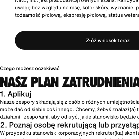
NIKE, Inc. jest pracodawcą równych szans. Kandydatu
uwagę bez względu na rasę, kolor skóry, wyznanie, p
tożsamość płciową, ekspresję płciową, status wete
Złóż wniosek teraz
Czego możesz oczekiwać
NASZ PLAN ZATRUDNIENI
1. Aplikuj
Nasze zespoły składają się z osób o różnych umiejętności
może dać od siebie coś innego. Chcemy, żebyś znalazł(a) tu
działami i zespołami, aby odkryć, jakie stanowisko będzie 
2. Poznaj osobę rekrutującą lub przystą
W przypadku stanowisk korporacyjnych rekruter(ka) skonta