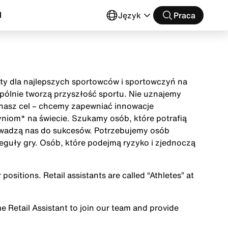
l
Język
Praca
buty dla najlepszych sportowców i sportowczyń na
wspólnie tworzą przyszłość sportu. Nie uznajemy
t nasz cel – chcemy zapewniać innowacje
niom* na świecie. Szukamy osób, które potrafią
owadzą nas do sukcesów. Potrzebujemy osób
eguły gry. Osób, które podejmą ryzyko i zjednoczą
positions. Retail assistants are called “Athletes” at
me Retail Assistant to join our team and provide