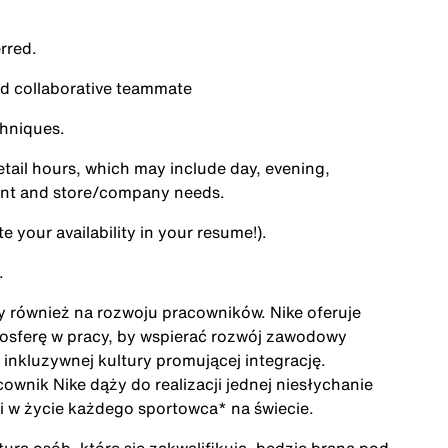
rred.
d collaborative teammate
chniques.
etail hours, which may include day, evening,
ent and store/company needs.
 your availability in your resume!).
.
ży również na rozwoju pracowników. Nike oferuje
mosferę w pracy, by wspierać rozwój zawodowy
inkluzywnej kultury promującej integrację.
cownik Nike dąży do realizacji jednej niesłychanie
acji w życie każdego sportowca* na świecie.