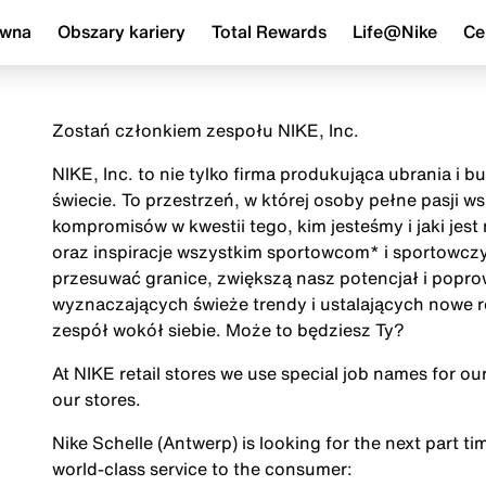
ówna
Obszary kariery
Total Rewards
Life@Nike
Ce
Zostań członkiem zespołu NIKE, Inc.
NIKE, Inc. to nie tylko firma produkująca ubrania i 
świecie. To przestrzeń, w której osoby pełne pasji 
kompromisów w kwestii tego, kim jesteśmy i jaki jes
oraz inspiracje wszystkim sportowcom* i sportowczy
przesuwać granice, zwiększą nasz potencjał i popr
wyznaczających świeże trendy i ustalających nowe r
zespół wokół siebie. Może to będziesz Ty?
At NIKE retail stores we use special job names for our 
our stores.
Nike Schelle (Antwerp) is looking for the next part ti
world-class service to the consumer: