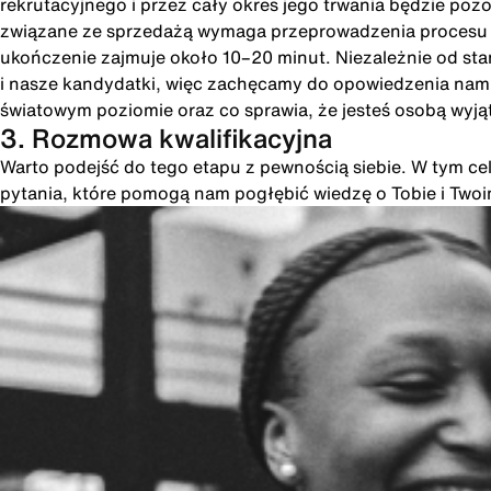
rekrutacyjnego i przez cały okres jego trwania będzie poz
związane ze sprzedażą wymaga przeprowadzenia procesu int
ukończenie zajmuje około 10–20 minut. Niezależnie od st
i nasze kandydatki, więc zachęcamy do opowiedzenia nam o
światowym poziomie oraz co sprawia, że jesteś osobą wyją
3. Rozmowa kwalifikacyjna
Warto podejść do tego etapu z pewnością siebie. W tym cel
pytania, które pomogą nam pogłębić wiedzę o Tobie i Two