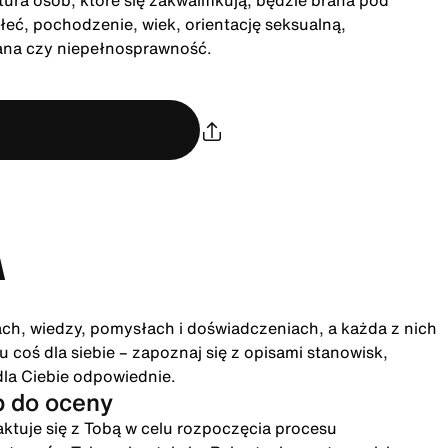
ra osób, które się zakwalifikują, będzie brana pod
łeć, pochodzenie, wiek, orientację seksualną,
rana czy niepełnosprawność.
A
ach, wiedzy, pomysłach i doświadczeniach, a każda z nich
 coś dla siebie – zapoznaj się z opisami stanowisk,
dla Ciebie odpowiednie.
p do oceny
ktuje się z Tobą w celu rozpoczęcia procesu