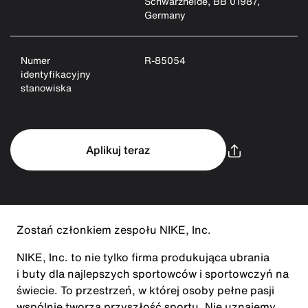
Schwarzheide, BB 01987,
Germany
Numer
R-85054
identyfikacyjny
stanowiska
Aplikuj teraz
Zostań członkiem zespołu NIKE, Inc.
NIKE, Inc. to nie tylko firma produkująca ubrania
i buty dla najlepszych sportowców i sportowczyń na
świecie. To przestrzeń, w której osoby pełne pasji
wspólnie tworzą przyszłość sportu. Nie uznajemy