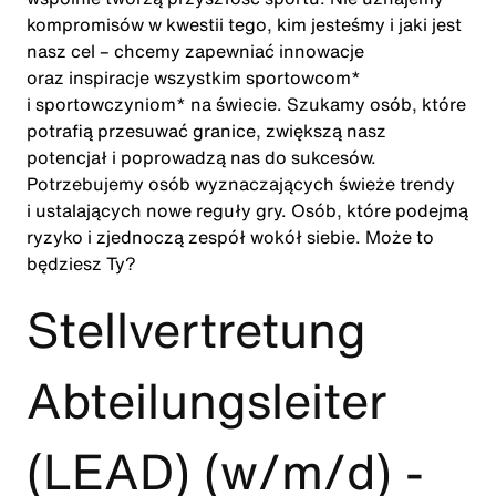
kompromisów w kwestii tego, kim jesteśmy i jaki jest
nasz cel – chcemy zapewniać innowacje
oraz inspiracje wszystkim sportowcom*
i sportowczyniom* na świecie. Szukamy osób, które
potrafią przesuwać granice, zwiększą nasz
potencjał i poprowadzą nas do sukcesów.
Potrzebujemy osób wyznaczających świeże trendy
i ustalających nowe reguły gry. Osób, które podejmą
ryzyko i zjednoczą zespół wokół siebie. Może to
będziesz Ty?
Stellvertretung
Abteilungsleiter
(LEAD) (w/m/d) -