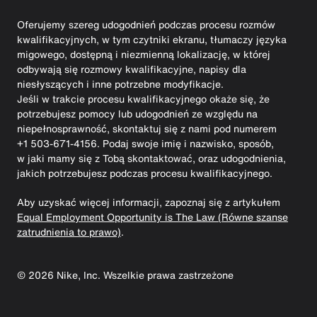
Oferujemy szereg udogodnień podczas procesu rozmów
kwalifikacyjnych, w tym czytniki ekranu, tłumaczy języka
migowego, dostępną i niezmienną lokalizację, w której
odbywają się rozmowy kwalifikacyjne, napisy dla
niesłyszących i inne potrzebne modyfikacje.
Jeśli w trakcie procesu kwalifikacyjnego okaże się, że
potrzebujesz pomocy lub udogodnień ze względu na
niepełnosprawność, skontaktuj się z nami pod numerem
+1 503-671-4156. Podaj swoje imię i nazwisko, sposób,
w jaki mamy się z Tobą skontaktować, oraz udogodnienia,
jakich potrzebujesz podczas procesu kwalifikacyjnego.
Aby uzyskać więcej informacji, zapoznaj się z artykułem
Equal Employment Opportunity is The Law (Równe szanse
zatrudnienia to prawo)
.
©
2026
Nike, Inc. Wszelkie prawa zastrzeżone