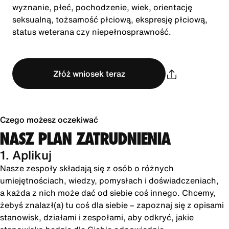
wyznanie, płeć, pochodzenie, wiek, orientację
seksualną, tożsamość płciową, ekspresję płciową,
status weterana czy niepełnosprawność.
Złóż wniosek teraz
Czego możesz oczekiwać
NASZ PLAN ZATRUDNIENIA
1. Aplikuj
Nasze zespoły składają się z osób o różnych
umiejętnościach, wiedzy, pomysłach i doświadczeniach,
a każda z nich może dać od siebie coś innego. Chcemy,
żebyś znalazł(a) tu coś dla siebie – zapoznaj się z opisami
stanowisk, działami i zespołami, aby odkryć, jakie