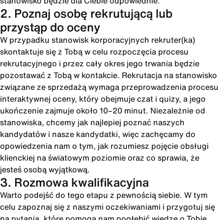
stanowisko będzie dla Ciebie odpowiednie.
2. Poznaj osobę rekrutującą lub
przystąp do oceny
W przypadku stanowisk korporacyjnych rekruter(ka)
skontaktuje się z Tobą w celu rozpoczęcia procesu
rekrutacyjnego i przez cały okres jego trwania będzie
pozostawać z Tobą w kontakcie. Rekrutacja na stanowisko
związane ze sprzedażą wymaga przeprowadzenia procesu
interaktywnej oceny, który obejmuje czat i quizy, a jego
ukończenie zajmuje około 10–20 minut. Niezależnie od
stanowiska, chcemy jak najlepiej poznać naszych
kandydatów i nasze kandydatki, więc zachęcamy do
opowiedzenia nam o tym, jak rozumiesz pojęcie obsługi
klienckiej na światowym poziomie oraz co sprawia, że
jesteś osobą wyjątkową.
3. Rozmowa kwalifikacyjna
Warto podejść do tego etapu z pewnością siebie. W tym
celu zapoznaj się z naszymi oczekiwaniami i przygotuj się
na pytania, które pomogą nam pogłębić wiedzę o Tobie