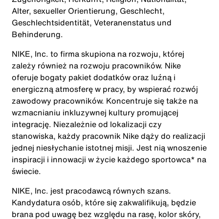
Alter, sexueller Orientierung, Geschlecht,
Geschlechtsidentität, Veteranenstatus und
Behinderung.
NIKE, Inc. to firma skupiona na rozwoju, której
zależy również na rozwoju pracowników. Nike
oferuje bogaty pakiet dodatków oraz luźną i
energiczną atmosferę w pracy, by wspierać rozwój
zawodowy pracowników. Koncentruje się także na
wzmacnianiu inkluzywnej kultury promującej
integrację. Niezależnie od lokalizacji czy
stanowiska, każdy pracownik Nike dąży do realizacji
jednej niesłychanie istotnej misji. Jest nią wnoszenie
inspiracji i innowacji w życie każdego sportowca* na
świecie.
NIKE, Inc. jest pracodawcą równych szans.
Kandydatura osób, które się zakwalifikują, będzie
brana pod uwagę bez względu na rasę, kolor skóry,