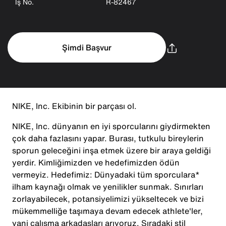
İş No.
R-82467
Şimdi Başvur
NIKE, Inc. Ekibinin bir parçası ol.
NIKE, Inc. dünyanın en iyi sporcularını giydirmekten
çok daha fazlasını yapar. Burası, tutkulu bireylerin
sporun geleceğini inşa etmek üzere bir araya geldiği
yerdir. Kimliğimizden ve hedefimizden ödün
vermeyiz. Hedefimiz: Dünyadaki tüm sporculara*
ilham kaynağı olmak ve yenilikler sunmak. Sınırları
zorlayabilecek, potansiyelimizi yükseltecek ve bizi
mükemmelliğe taşımaya devam edecek athlete'ler,
yani çalışma arkadaşları arıyoruz. Sıradaki stil