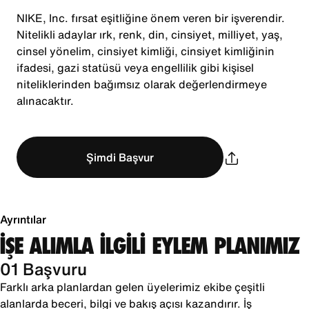
NIKE, Inc. fırsat eşitliğine önem veren bir işverendir.
Nitelikli adaylar ırk, renk, din, cinsiyet, milliyet, yaş,
cinsel yönelim, cinsiyet kimliği, cinsiyet kimliğinin
ifadesi, gazi statüsü veya engellilik gibi kişisel
niteliklerinden bağımsız olarak değerlendirmeye
alınacaktır.
Şimdi Başvur
Ayrıntılar
İŞE ALIMLA İLGİLİ EYLEM PLANIMIZ
01 Başvuru
Farklı arka planlardan gelen üyelerimiz ekibe çeşitli
alanlarda beceri, bilgi ve bakış açısı kazandırır. İş