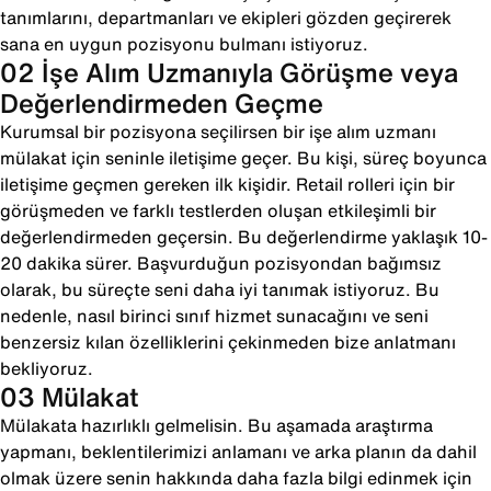
tanımlarını, departmanları ve ekipleri gözden geçirerek
sana en uygun pozisyonu bulmanı istiyoruz.
02 İşe Alım Uzmanıyla Görüşme veya
Değerlendirmeden Geçme
Kurumsal bir pozisyona seçilirsen bir işe alım uzmanı
mülakat için seninle iletişime geçer. Bu kişi, süreç boyunca
iletişime geçmen gereken ilk kişidir. Retail rolleri için bir
görüşmeden ve farklı testlerden oluşan etkileşimli bir
değerlendirmeden geçersin. Bu değerlendirme yaklaşık 10-
20 dakika sürer. Başvurduğun pozisyondan bağımsız
olarak, bu süreçte seni daha iyi tanımak istiyoruz. Bu
nedenle, nasıl birinci sınıf hizmet sunacağını ve seni
benzersiz kılan özelliklerini çekinmeden bize anlatmanı
bekliyoruz.
03 Mülakat
Mülakata hazırlıklı gelmelisin. Bu aşamada araştırma
yapmanı, beklentilerimizi anlamanı ve arka planın da dahil
olmak üzere senin hakkında daha fazla bilgi edinmek için