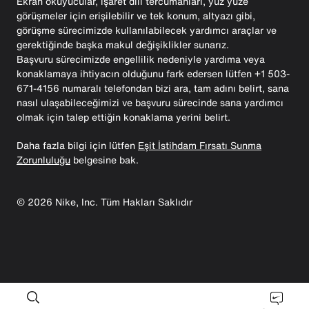
Ekran okuyucular, işaret dili tercümanları, yüz yüze
görüşmeler için erişilebilir ve tek konum, altyazı gibi,
görüşme sürecimizde kullanılabilecek yardımcı araçlar ve
gerektiğinde başka makul değişiklikler sunarız.
Başvuru sürecimizde engellilik nedeniyle yardıma veya
konaklamaya ihtiyacın olduğunu fark edersen lütfen +1 503-
671-4156 numaralı telefondan bizi ara, tam adını belirt, sana
nasıl ulaşabileceğimizi ve başvuru sürecinde sana yardımcı
olmak için talep ettiğin konaklama yerini belirt.
Daha fazla bilgi için lütfen
Eşit İstihdam Fırsatı Sunma
Zorunluluğu
belgesine bak.
©
2026
Nike, Inc. Tüm Hakları Saklıdır