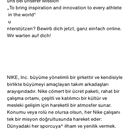
uns bei unserer Mission
„
To
bring
inspiration
and
innovation
to
every
athlete
in
the
world
“
u
nterstützen? Bewirb dich jetzt, ganz einfach online.
Wir warten auf dich!
NIKE, Inc. büyüme yönelimli bir şirkettir ve kendisiyle
birlikte büyümeyi amaçlayan takım arkadaşları
arayışındadır. Nike cömert bir ücret paketi, rahat bir
çalışma ortamı, çeşitli ve katılımcı bir kültür ve
mesleki gelişim için hareketli bir atmosfer sunar.
Konumu veya rolü ne olursa olsun, her Nike çalışanı
tek bir misyon doğrultusunda hareket eder:
Dünyadaki her sporcuya* ilham ve yenilik vermek.