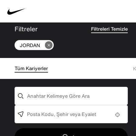
Filtreler
Filtreleri Temizle
JORDAN
Tüm Kariyerler
K
Anahtar kelime araması
Konum Arama
Use your location