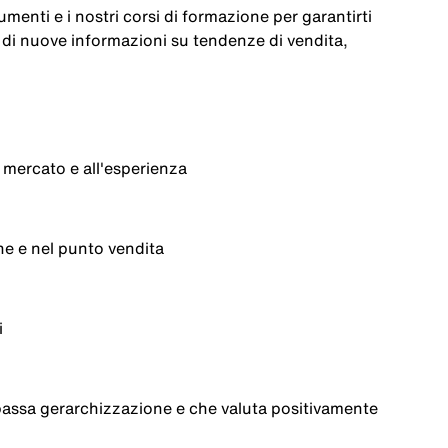
rumenti
e
i
nostri
corsi
di
formazione
per
garantirti
di
nuove
informazioni
su
tendenze
di
vendita
,
mercato
e
all'esperienza
ne e
nel
punto
vendita
i
bassa
gerarchizzazione
e
che
valuta
positivamente