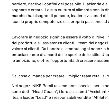
barriere
,
riscrive
i
confini
del
possibile
.
L'azienda
è al
sognare
e
creare
. La
sua
cultura
si
alimenta
con la
di
marchio
ha
bisogno
di
persone
, leader e
visionari
di
con le
proprie
competenze
e la propria
passione
ad
Lavorare
in
negozio
significa
essere
il
volto
di Nike, 
dei
prodotti
e
all'assistenza
clienti
,
i
team
dei
negozi
valore
ai
clienti
. Da Londra a Istanbul, ogni
negozio
entusiasmante
di
amanti
dello
sport e
dello
stile. Una
e
ambizione
, e
offre
l'opportunità
di
crescere
assie
Sai
cosa
ci
manca
per
creare
il
miglior
team retail a
Nei
negozi
NIKE Retail
usiamo
nomi
speciali
per le
po
sono
detti
"Head Coach",
i
loro
assistenti
"Assistant
team leader "Lead" e
i
responsabili
vendite
"Athlete".