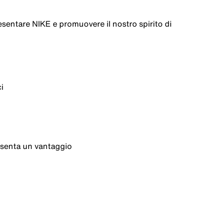
esentare
NIKE e
promuovere
il nostro spirito di
i
esenta
un
vantaggio