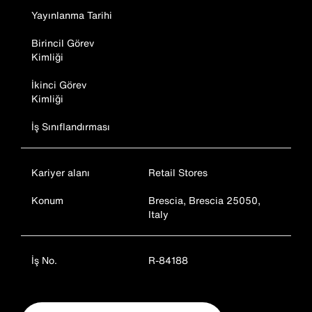
Yayınlanma Tarihi
Birincil Görev
Kimliği
İkinci Görev
Kimliği
İş Sınıflandırması
Kariyer alanı
Retail Stores
Konum
Brescia, Brescia 25050,
Italy
İş No.
R-84188