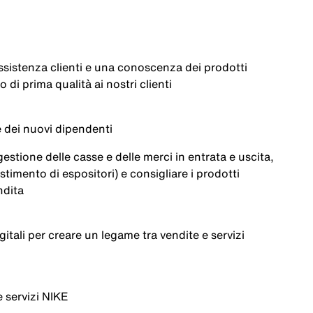
ssistenza
clienti
e
una
conoscenza
dei
prodotti
io
di prima
qualità
ai
nostri
clienti
e
dei
nuovi
dipendenti
gestione
delle
casse
e delle merci in
entrata
e
uscita
,
estimento
di
espositori
) e
consigliare
i
prodotti
ndita
gitali
per
creare
un
legame
tra
vendite
e
servizi
e
servizi
NIKE