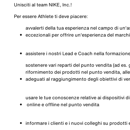
Unisciti
al team NIKE, Inc.!
Per
essere
Athlete
ti
deve
piacere:
avvalerti
della
tua
esperienza
nel
campo di
un'a
eccezionali
per
offrire
un'esperienza
del
march
assistere
i
nostri
Lead e Coach
nella
formazion
sostenere
vari
reparti
del punto
vendita
(ad es.
rifornimento
dei
prodotti
nel
punto
vendita
,
all
adeguati
al
raggiungimento
degli
obiettivi
di
ve
usare
le
tue
conoscenze
relative ai
dispositivi
di
online e offline
nel
punto
vendita
informare
i
clienti
e
i
nuovi
colleghi
su
prodotti