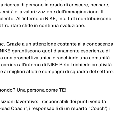
la
ricerca
di
persone
in
grado
di
crescere
,
pensare
,
versità
e la
valorizzazione
dell'immaginazione
. Il
talento
.
All'interno
di NIKE, Inc. tutti
contribuiscono
affrontare
sfide
in continua
evoluzione
.
Inc. Grazie a
un'attenzione
costante
alla
conoscenza
NIKE
garantiscono
quotidianamente
esperienze
di
ha
una
prospettiva
unica e
racchiude
una
comunità
carriera
all'interno
di NIKE Retail
richiede
creatività
me
ai
migliori
atleti
e
compagni
di
squadra
del
settore
.
l mondo? Una persona come
TE
!
sizioni
lavorative
:
i
responsabili
dei
punti
vendita
 Head Coach",
i
responsabili
di un
reparto
"Coach",
i