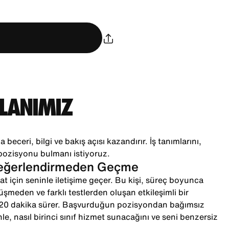
PLANIMIZ
 beceri, bilgi ve bakış açısı kazandırır. İş tanımlarını,
pozisyonu bulmanı istiyoruz.
Değerlendirmeden Geçme
t için seninle iletişime geçer. Bu kişi, süreç boyunca
örüşmeden ve farklı testlerden oluşan etkileşimli bir
-20 dakika sürer. Başvurduğun pozisyondan bağımsız
le, nasıl birinci sınıf hizmet sunacağını ve seni benzersiz