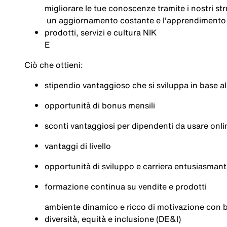
migliorare
le
tue
conoscenze
tramite
i
nostri
st
un aggiornamento
costante
e
l'apprendimento
prodotti
,
servizi
e
cultura
NIK
E
Ciò
che
ottieni
:
stipendio
vantaggioso
che
si
sviluppa
in base al
opportunità
di bonus
mensili
sconti
vantaggiosi
per
dipendenti
da
usare
onli
vantaggi
di
livello
opportunità
di
sviluppo
e
carriera
entusiasmant
formazione
continua
su
vendite
e
prodotti
ambiente
dinamico
e
ricco
di
motivazione
con
diversità
,
equità
e
inclusione
(DE&I)