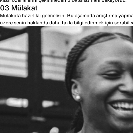
kılan özelliklerini çekinmeden bize anlatmanı bekliyoruz.
03 Mülakat
Mülakata hazırlıklı gelmelisin. Bu aşamada araştırma yapman
üzere senin hakkında daha fazla bilgi edinmek için sorabile