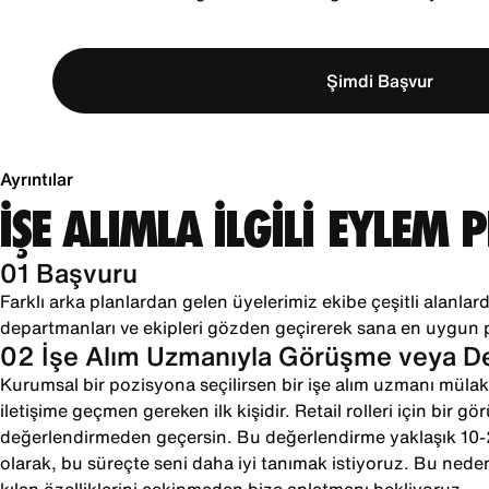
Şimdi Başvur
Ayrıntılar
İŞE ALIMLA İLGİLİ EYLEM 
01 Başvuru
Farklı arka planlardan gelen üyelerimiz ekibe çeşitli alanlarda
departmanları ve ekipleri gözden geçirerek sana en uygun 
02 İşe Alım Uzmanıyla Görüşme veya 
Kurumsal bir pozisyona seçilirsen bir işe alım uzmanı mülaka
iletişime geçmen gereken ilk kişidir. Retail rolleri için bir g
değerlendirmeden geçersin. Bu değerlendirme yaklaşık 10
olarak, bu süreçte seni daha iyi tanımak istiyoruz. Bu neden