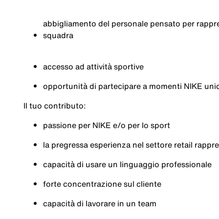
abbigliamento
del
personale
pensato
per
rappr
squadra
accesso ad
attività
sportive
opportunità
di
partecipare
a
momenti
NIKE
unic
Il
tuo
contributo
:
passione
per NIKE e/o per lo sport
la
pregressa
esperienza
nel
settore
retail
rappr
capacità
di
usare
un
linguaggio
professionale
forte
concentrazione
sul
cliente
capacità
di
lavorare
in
un team