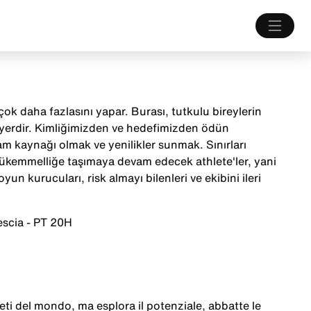
ok daha fazlasını yapar. Burası, tutkulu bireylerin
 yerdir. Kimliğimizden ve hedefimizden ödün
m kaynağı olmak ve yenilikler sunmak. Sınırları
mükemmelliğe taşımaya devam edecek athlete'ler, yani
yun kurucuları, risk almayı bilenleri ve ekibini ileri
escia - PT 20H
eti
del mondo, ma
esplora
il
potenziale
,
abbatte
le