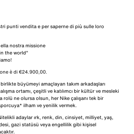
tri
punti
vendita
e per
saperne
di
più
sulle
loro
ella
nostra
missione
in the world"
tiamo
!
ione è di €24.900,00.
le birlikte büyümeyi amaçlayan takım arkadaşları
alışma ortamı, çeşitli ve katılımcı bir kültür ve mesleki
 rolü ne olursa olsun, her Nike çalışanı tek bir
porcuya* ilham ve yenilik vermek.
telikli adaylar ırk, renk, din, cinsiyet, milliyet, yaş,
desi, gazi statüsü veya engellilik gibi kişisel
caktır.