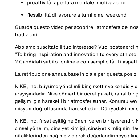
proattività
, apertura
mentale
,
motivazione
flessibilità
di
lavorare
a
turni
e
nei
weekend
Guarda
questo
video
per
scoprire
l'atmosfera
dei
nos
tradizioni
.
Abbiamo
suscitato
il
tuo
interesse?
Vuoi
sostenerci
n
"To bring inspiration and innovation to every athlete 
?
Candidati
subito, online e con
semplicità
. Ti
aspet
La retribuzione annua base iniziale per questa posiz
NIKE, Inc. büyüme yönelimli bir şirkettir ve kendisiy
arayışındadır. Nike cömert bir ücret paketi, rahat bir ç
gelişim için hareketli bir atmosfer sunar. Konumu veya
misyon doğrultusunda hareket eder: Dünyadaki her s
NIKE, Inc. fırsat eşitliğine önem veren bir işverendir. Ni
cinsel yönelim, cinsiyet kimliği, cinsiyet kimliğinin ifa
niteliklerinden bağımsız olarak değerlendirmeye alına