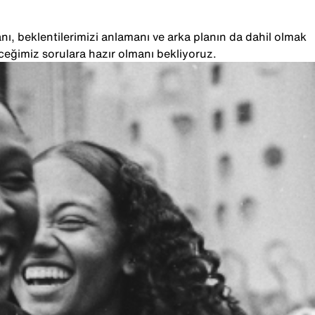
ı, beklentilerimizi anlamanı ve arka planın da dahil olmak
ceğimiz sorulara hazır olmanı bekliyoruz.