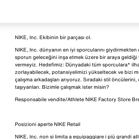
NIKE, Inc. Ekibinin bir parçası ol.
NIKE, Inc. dünyanın en iyi sporcularını giydirmekten ç
hlete
sporun geleceğini inşa etmek üzere bir araya geldiği
vermeyiz. Hedefimiz: Dünyadaki tüm sporculara* ilha
zorlayabilecek, potansiyelimizi yükseltecek ve bizi 
çalışma arkadaşları arıyoruz. Sıradaki stil öncülerini, o
taşıyanları. Bizimle çalışmak ister misin?
Responsabile
vendite
/Athlete NIKE Factory Store Br
Posizioni
aperte
NIKE Retail
NIKE, Inc. non
si
limita
a
equipaggiare
i
più
grandi
atl