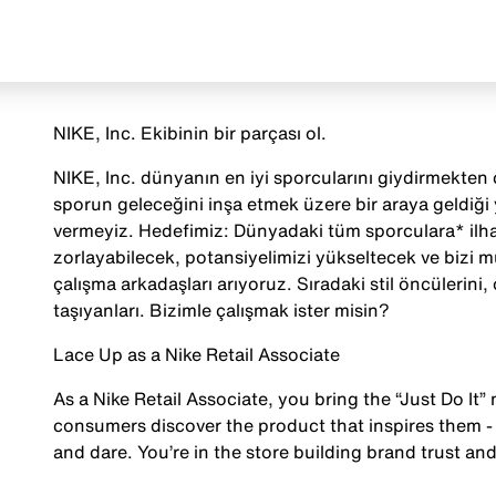
NIKE, Inc. Ekibinin bir parçası ol.
NIKE, Inc. dünyanın en iyi sporcularını giydirmekten ç
sporun geleceğini inşa etmek üzere bir araya geldiği
vermeyiz. Hedefimiz: Dünyadaki tüm sporculara* ilha
zorlayabilecek, potansiyelimizi yükseltecek ve bizi 
çalışma arkadaşları arıyoruz. Sıradaki stil öncülerini, o
taşıyanları. Bizimle çalışmak ister misin?
Lace Up as a Nike Retail Associate
As a Nike Retail Associate, you bring the “Just Do It” 
consumers discover the product that inspires them - 
and dare. You’re in the store building brand trust and