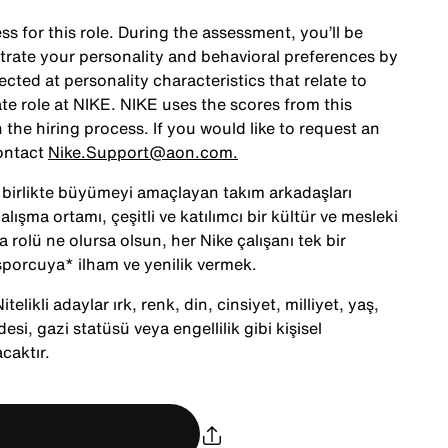
ss for this role. During the assessment, you’ll be
rate your personality and behavioral preferences by
ted at personality characteristics that relate to
te role at NIKE. NIKE uses the scores from this
the hiring process. If you would like to request an
ontact
Nike.Support@aon.com.
le birlikte büyümeyi amaçlayan takım arkadaşları
alışma ortamı, çeşitli ve katılımcı bir kültür ve mesleki
 rolü ne olursa olsun, her Nike çalışanı tek bir
porcuya* ilham ve yenilik vermek.
telikli adaylar ırk, renk, din, cinsiyet, milliyet, yaş,
desi, gazi statüsü veya engellilik gibi kişisel
caktır.