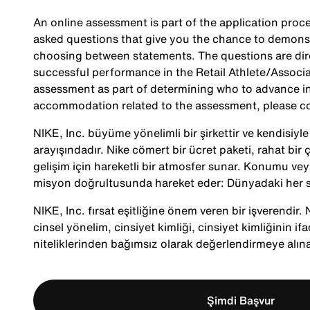
An online assessment is part of the application proce
asked questions that give you the chance to demonst
choosing between statements. The questions are direc
successful performance in the Retail Athlete/Associa
assessment as part of determining who to advance in 
accommodation related to the assessment, please c
NIKE, Inc. büyüme yönelimli bir şirkettir ve kendisiy
arayışındadır. Nike cömert bir ücret paketi, rahat bir ç
gelişim için hareketli bir atmosfer sunar. Konumu veya
misyon doğrultusunda hareket eder: Dünyadaki her s
NIKE, Inc. fırsat eşitliğine önem veren bir işverendir. Ni
cinsel yönelim, cinsiyet kimliği, cinsiyet kimliğinin ifa
niteliklerinden bağımsız olarak değerlendirmeye alına
Şimdi Başvur