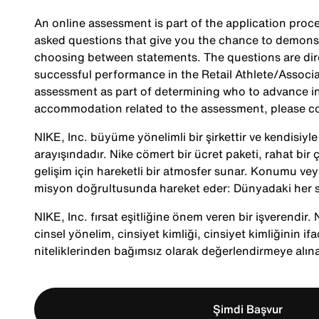
An online assessment is part of the application proce
asked questions that give you the chance to demonst
choosing between statements. The questions are direc
successful performance in the Retail Athlete/Associa
assessment as part of determining who to advance in 
accommodation related to the assessment, please c
NIKE, Inc. büyüme yönelimli bir şirkettir ve kendisiy
arayışındadır. Nike cömert bir ücret paketi, rahat bir ç
gelişim için hareketli bir atmosfer sunar. Konumu veya
misyon doğrultusunda hareket eder: Dünyadaki her s
NIKE, Inc. fırsat eşitliğine önem veren bir işverendir. Ni
cinsel yönelim, cinsiyet kimliği, cinsiyet kimliğinin ifa
niteliklerinden bağımsız olarak değerlendirmeye alına
Şimdi Başvur