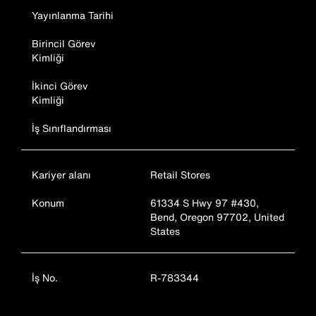
Yayınlanma Tarihi
Birincil Görev
Kimliği
İkinci Görev
Kimliği
İş Sınıflandırması
Kariyer alanı
Retail Stores
Konum
61334 S Hwy 97 #430,
Bend, Oregon 97702, United
States
İş No.
R-783344