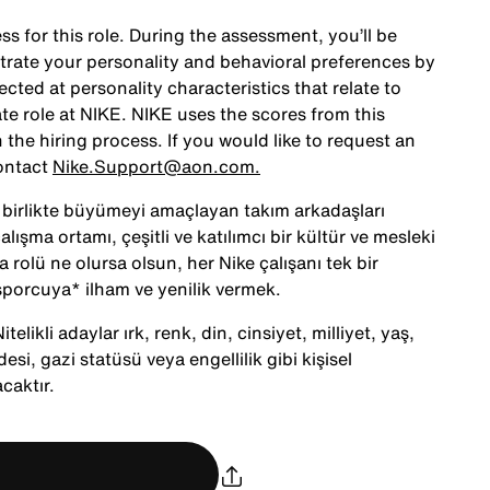
ss for this role. During the assessment, you’ll be
rate your personality and behavioral preferences by
ted at personality characteristics that relate to
te role at NIKE. NIKE uses the scores from this
the hiring process. If you would like to request an
ontact
Nike.Support@aon.com.
le birlikte büyümeyi amaçlayan takım arkadaşları
alışma ortamı, çeşitli ve katılımcı bir kültür ve mesleki
 rolü ne olursa olsun, her Nike çalışanı tek bir
porcuya* ilham ve yenilik vermek.
telikli adaylar ırk, renk, din, cinsiyet, milliyet, yaş,
desi, gazi statüsü veya engellilik gibi kişisel
caktır.