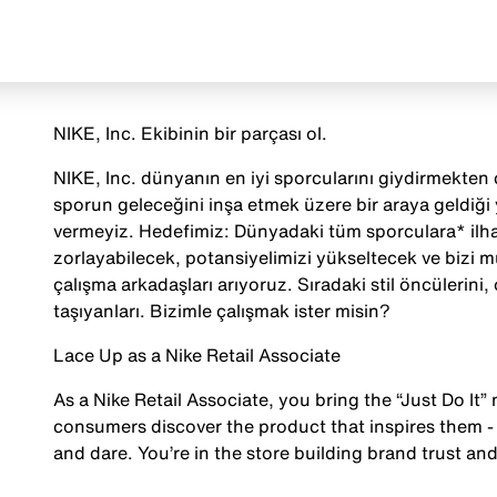
NIKE, Inc. Ekibinin bir parçası ol.
NIKE, Inc. dünyanın en iyi sporcularını giydirmekten ç
sporun geleceğini inşa etmek üzere bir araya geldiği
vermeyiz. Hedefimiz: Dünyadaki tüm sporculara* ilha
zorlayabilecek, potansiyelimizi yükseltecek ve bizi 
çalışma arkadaşları arıyoruz. Sıradaki stil öncülerini, o
taşıyanları. Bizimle çalışmak ister misin?
Lace Up as a Nike Retail Associate
As a Nike Retail Associate, you bring the “Just Do It” 
consumers discover the product that inspires them - 
and dare. You’re in the store building brand trust and