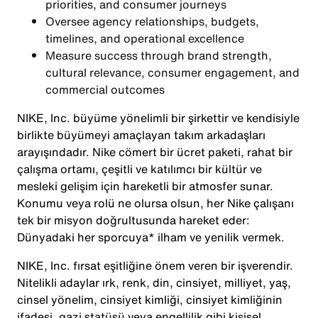
priorities, and consumer journeys
Oversee agency relationships, budgets,
timelines, and operational excellence
Measure success through brand strength,
cultural relevance, consumer engagement, and
commercial outcomes
NIKE, Inc. büyüme yönelimli bir şirkettir ve kendisiyle
birlikte büyümeyi amaçlayan takım arkadaşları
arayışındadır. Nike cömert bir ücret paketi, rahat bir
çalışma ortamı, çeşitli ve katılımcı bir kültür ve
mesleki gelişim için hareketli bir atmosfer sunar.
Konumu veya rolü ne olursa olsun, her Nike çalışanı
tek bir misyon doğrultusunda hareket eder:
Dünyadaki her sporcuya* ilham ve yenilik vermek.
NIKE, Inc. fırsat eşitliğine önem veren bir işverendir.
Nitelikli adaylar ırk, renk, din, cinsiyet, milliyet, yaş,
cinsel yönelim, cinsiyet kimliği, cinsiyet kimliğinin
ifadesi, gazi statüsü veya engellilik gibi kişisel