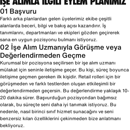
İŞE ALIMLA İLGİLİ EYLEM PLANIMIZ
01 Başvuru
Farklı arka planlardan gelen üyelerimiz ekibe çeşitli
alanlarda beceri, bilgi ve bakış açısı kazandırır. İş
tanımlarını, departmanları ve ekipleri gözden geçirerek
sana en uygun pozisyonu bulmanı istiyoruz.
02 İşe Alım Uzmanıyla Görüşme veya
Değerlendirmeden Geçme
Kurumsal bir pozisyona seçilirsen bir işe alım uzmanı
mülakat için seninle iletişime geçer. Bu kişi, süreç boyunca
iletişime geçmen gereken ilk kişidir. Retail rolleri için bir
görüşmeden ve farklı testlerden oluşan etkileşimli bir
değerlendirmeden geçersin. Bu değerlendirme yaklaşık 10-
20 dakika sürer. Başvurduğun pozisyondan bağımsız
olarak, bu süreçte seni daha iyi tanımak istiyoruz. Bu
nedenle, nasıl birinci sınıf hizmet sunacağını ve seni
benzersiz kılan özelliklerini çekinmeden bize anlatmanı
bekliyoruz.