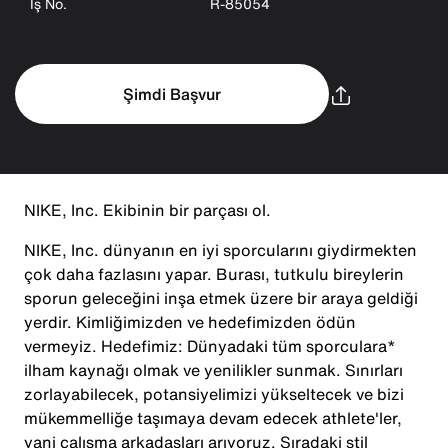
İş No.
R-85054
Şimdi Başvur
NIKE, Inc. Ekibinin bir parçası ol.
NIKE, Inc. dünyanın en iyi sporcularını giydirmekten
çok daha fazlasını yapar. Burası, tutkulu bireylerin
sporun geleceğini inşa etmek üzere bir araya geldiği
yerdir. Kimliğimizden ve hedefimizden ödün
vermeyiz. Hedefimiz: Dünyadaki tüm sporculara*
ilham kaynağı olmak ve yenilikler sunmak. Sınırları
zorlayabilecek, potansiyelimizi yükseltecek ve bizi
mükemmelliğe taşımaya devam edecek athlete'ler,
yani çalışma arkadaşları arıyoruz. Sıradaki stil