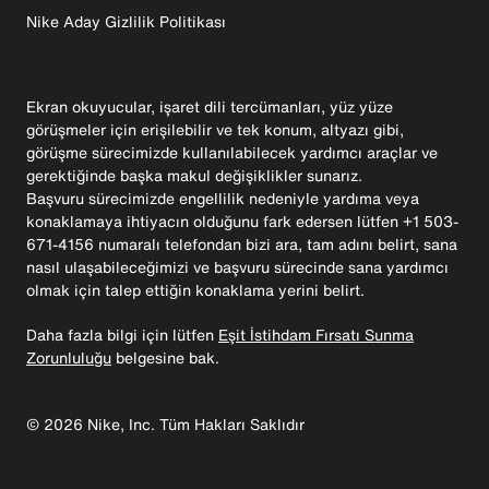
Nike Aday Gizlilik Politikası
Ekran okuyucular, işaret dili tercümanları, yüz yüze
görüşmeler için erişilebilir ve tek konum, altyazı gibi,
görüşme sürecimizde kullanılabilecek yardımcı araçlar ve
gerektiğinde başka makul değişiklikler sunarız.
Başvuru sürecimizde engellilik nedeniyle yardıma veya
konaklamaya ihtiyacın olduğunu fark edersen lütfen +1 503-
671-4156 numaralı telefondan bizi ara, tam adını belirt, sana
nasıl ulaşabileceğimizi ve başvuru sürecinde sana yardımcı
olmak için talep ettiğin konaklama yerini belirt.
Daha fazla bilgi için lütfen
Eşit İstihdam Fırsatı Sunma
Zorunluluğu
belgesine bak.
©
2026
Nike, Inc. Tüm Hakları Saklıdır