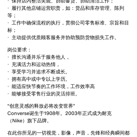
· 保持店内整洁美观、协助备货、协助清洁工作；
· 履行其他店铺运营职责，如：货品和库存管理、陈列
等；
· 工作中确保流程的执行，贯彻公司零售标准、宗旨和目
标；
· 主动提供优质顾客服务并协助预防货物损失工作。
岗位要求：
· 擅长沟通并乐于服务他人，
· 充满活力和运动热情，
· 享受学习并追求不断成长,
· 拥有高中或中专以上学历,
· 能适应快节奏的工作环境，工作效率高
· 能够接受零售行业的灵活排班。
"创意灵感的释放必将改变世界”
Converse诞生于1908年。2003年正式成为耐克
（Nike）旗下品牌。
在此你所见的一切视觉，影像，声音，先锋和经典瞬间都