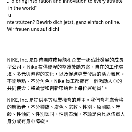
„
To
bring
inspiration
and
innovation
to
every
athlete
in
the
world
“
u
nterstützen? Bewirb dich jetzt, ganz einfach online.
Wir freuen uns auf dich!
NIKE, Inc. 是期待團隊成員能和企業一起茁壯發展的成長
型公司。 Nike 提供優渥的整體獎勵方案、自在的工作環
境、多元與包容的文化，以及促進專業發展的活力氣氛。
不論地點、不分角色，Nike 員工都擁有一個激勵人心的
共同使命：將啟發和創新帶給世上每位運動員*。
NIKE, Inc. 是提供平等就業機會的雇主。我們會考慮合格
的應徵者，不分種族、膚色、宗教、性別、原國籍、年
齡、性傾向、性別認同、性別表現，不論是否具退伍軍人
身分或有身心障礙。