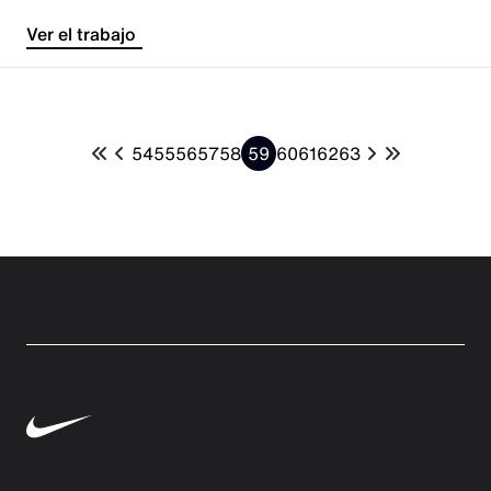
Ver el trabajo
54
55
56
57
58
59
60
61
62
63