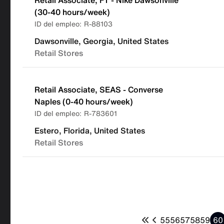
Retail Associate, FT - Nike Dawsonville
(30-40 hours/week)
R-88103
Dawsonville, Georgia, United States
Retail Stores
Retail Associate, SEAS - Converse
Naples (0-40 hours/week)
R-783601
Estero, Florida, United States
Retail Stores
55
56
57
58
59
60