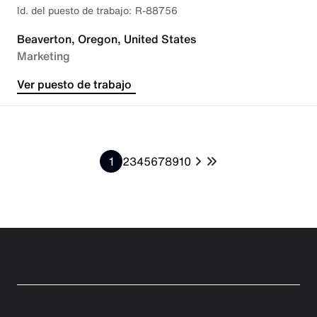
R-88756
Beaverton, Oregon, United States
Marketing
Ver puesto de trabajo
1
2
3
4
5
6
7
8
9
10