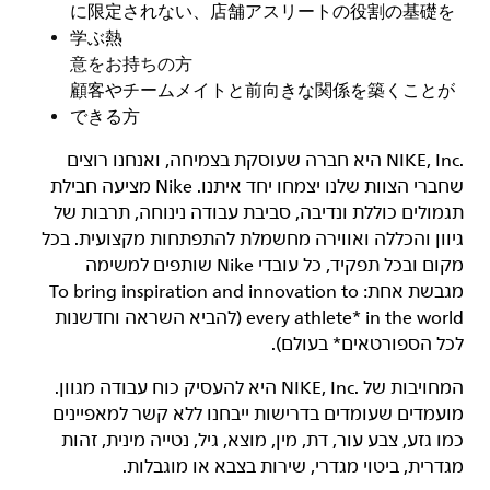
に限定されない、店舗アスリートの役割の基礎を
学ぶ熱
意をお持ちの方
顧客やチームメイトと前向きな関係を築くことが
できる方
‏NIKE, Inc.‎ היא חברה שעוסקת בצמיחה, ואנחנו רוצים
שחברי הצוות שלנו יצמחו יחד איתנו. Nike מציעה חבילת
תגמולים כוללת ונדיבה, סביבת עבודה נינוחה, תרבות של
גיוון והכללה ואווירה מחשמלת להתפתחות מקצועית. בכל
מקום ובכל תפקיד, כל עובדי Nike שותפים למשימה
מגבשת אחת: To bring inspiration and innovation to
every athlete* in the world (להביא השראה וחדשנות
לכל הספורטאים* בעולם).
המחויבות של NIKE, Inc.‎ היא להעסיק כוח עבודה מגוון.
מועמדים שעומדים בדרישות ייבחנו ללא קשר למאפיינים
כמו גזע, צבע עור, דת, מין, מוצא, גיל, נטייה מינית, זהות
מגדרית, ביטוי מגדרי, שירות בצבא או מוגבלות.