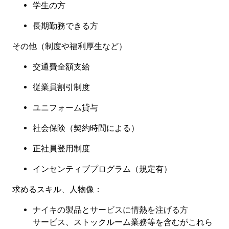
学生の方
長期勤務できる方
その他（制度や福利厚生など
）
交通費全額支給
従業員割引制度
ユニフォーム貸与
社会保険
（
契約時間による
）
正社員登用制度
インセンティブプログラム（規定有
）
求めるスキル、人物像：
ナイキの製品とサービスに情熱を注げる方
サービス、ストックルーム業務等を含むがこれら