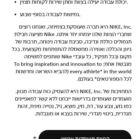
יכולת עבודה יעילה בצוות ומתן שירות לקוחות מצוין.
גמישות לעבודה בסופי שבוע.
‏NIKE, Inc.‎ היא חברה שעוסקת בצמיחה, ואנחנו רוצים
שחברי הצוות שלנו יצמחו יחד איתנו. Nike מציעה חבילת
תגמולים כוללת ונדיבה, סביבת עבודה נינוחה, תרבות של
גיוון והכללה ואווירה מחשמלת להתפתחות מקצועית. בכל
מקום ובכל תפקיד, כל עובדי Nike שותפים למשימה
מגבשת אחת: To bring inspiration and innovation to
every athlete* in the world (להביא השראה וחדשנות
לכל הספורטאים* בעולם).
המחויבות של NIKE, Inc.‎ היא להעסיק כוח עבודה מגוון.
מועמדים שעומדים בדרישות ייבחנו ללא קשר למאפיינים
כמו גזע, צבע עור, דת, מין, מוצא, גיל, נטייה מינית, זהות
מגדרית, ביטוי מגדרי, שירות בצבא או מוגבלות.