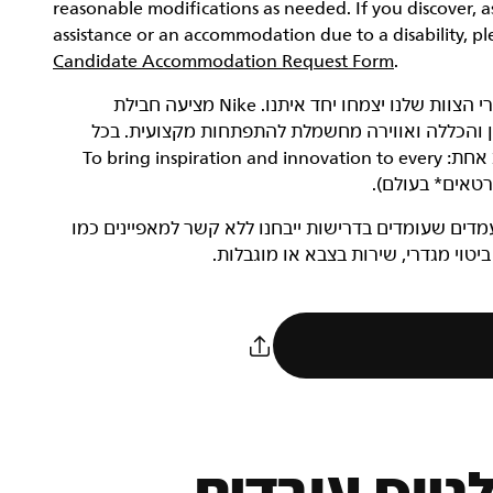
reasonable modifications as needed. If you discover, 
assistance or an accommodation due to a disability, p
Candidate Accommodation Request Form
.
‏NIKE, Inc.‎ היא חברה שעוסקת בצמיחה, ואנחנו רוצים שחברי הצוות שלנו יצמחו יחד איתנו. Nike מציעה חבילת
וון והכללה ואווירה מחשמלת להתפתחות מקצועית. בכל
מקום ובכל תפקיד, כל עובדי Nike שותפים למשימה מגבשת אחת: To bring inspiration and innovation to every
בודה מגוון. מועמדים שעומדים בדרישות ייבחנו ללא קשר למאפיינים כמו
 ביטוי מגדרי, שירות בצבא או מוגבלות.