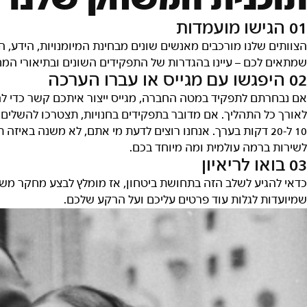
וכנית המשחק שלנו ל
0 הגישו מועמדות
צוותים שלנו מורכבים מאנשים שונים מבחינת המיומנויות, הידע,
מתאים לכם – עיינו בהגדרות של התפקידים השונים ובתיאורי המ
0 היפגשו עם מגייס או עברו הערכה
ם נבחרתם לתפקיד במטה החברה, מגייס ייצור איתכם קשר כדי לה
אורך כל התהליך. אם מדובר בתפקידים בחנויות, תצטרכו להשלים
10 ל-20 דקות בערך. אנחנו רוצים לדעת מי אתם, לא משנה בא
שירות ברמה עולמית ומה מיוחד בכם.
0 בואו לריאיון
דאי להגיע לשלב הזה בתחושת ביטחון, אז מומלץ לבצע מחקר משלכ
מיועדות לגלות עוד פרטים עליכם ועל הרקע שלכם.