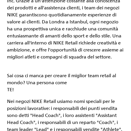
Inc. Grazie a un'attenzione costante alla conoscenza
dei prodotti e all'assistenza clienti, i team dei negozi
NIKE garantiscono quotidianamente esperienze di
valore ai clienti. Da Londra a Istanbul, ogni negozio
ha una prospettiva unica e racchiude una comunità
entusiasmante di amanti dello sport e dello stile. Una
carriera all'interno di NIKE Retail richiede creatività e
ambizione, e offre l'opportunità di crescere assieme ai
migliori atleti e compagni di squadra del settore.
Sai cosa ci manca per creare il miglior team retail al
mondo? Una persona come
TE
!
Nei negozi NIKE Retail usiamo nomi speciali per le
posizioni lavorative: i responsabili dei punti vendita
sono detti "Head Coach", i loro assistenti "Assistant
Head Coach", i responsabili di un reparto "Coach", i
team leader "Lead" e i responsabili vendite "Athlete".