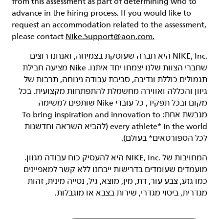
from this assessment as part of determining who to
advance in the hiring process. If you would like to
request an accommodation related to the assessment,
please contact
Nike.Support@aon.com.
‏NIKE, Inc.‎ היא חברה שעוסקת בצמיחה, ואנחנו רוצים
שחברי הצוות שלנו יצמחו יחד איתנו. Nike מציעה חבילת
תגמולים כוללת ונדיבה, סביבת עבודה נינוחה, תרבות של
גיוון והכללה ואווירה מחשמלת להתפתחות מקצועית. בכל
מקום ובכל תפקיד, כל עובדי Nike שותפים למשימה
מגבשת אחת: To bring inspiration and innovation to
every athlete* in the world (להביא השראה וחדשנות
לכל הספורטאים* בעולם).
המחויבות של NIKE, Inc.‎ היא להעסיק כוח עבודה מגוון.
מועמדים שעומדים בדרישות ייבחנו ללא קשר למאפיינים
כמו גזע, צבע עור, דת, מין, מוצא, גיל, נטייה מינית, זהות
מגדרית, ביטוי מגדרי, שירות בצבא או מוגבלות.