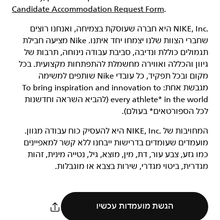
Candidate Accommodation Request Form
.
‏NIKE, Inc.‎ היא חברה שעוסקת בצמיחה, ואנחנו רוצים
שחברי הצוות שלנו יצמחו יחד איתנו. Nike מציעה חבילת
תגמולים כוללת ונדיבה, סביבת עבודה נינוחה, תרבות של
גיוון והכללה ואווירה מחשמלת להתפתחות מקצועית. בכל
מקום ובכל תפקיד, כל עובדי Nike שותפים למשימה
מגבשת אחת: To bring inspiration and innovation to
every athlete* in the world (להביא השראה וחדשנות
לכל הספורטאים* בעולם).
המחויבות של NIKE, Inc.‎ היא להעסיק כוח עבודה מגוון.
מועמדים שעומדים בדרישות ייבחנו ללא קשר למאפיינים
כמו גזע, צבע עור, דת, מין, מוצא, גיל, נטייה מינית, זהות
מגדרית, ביטוי מגדרי, שירות בצבא או מוגבלות.
הגשת מועמדות עכשיו