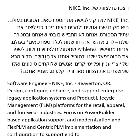
הצטרפו לצוות של NIKE, Inc.‎‏
NIKE, Inc.‎ לא רק מלבישה את הספורטאים הטובים בעולם.
היא מקום שבו אנשים נלהבים באים ביחד כדי ליצור את
עתיד הספורט. אנחנו לא מתביישים במי שאנחנו ובמטרה
שלנו – להביא השראה וחדשנות לכל הספורטאים* בעולם.
אנחנו מחפשים Athletes שמסוגלים לפרוץ גבולות, לשפר
את הפוטנציאל שלנו ולהוביל אותנו אל הַגְּדוּלָה. הדור הבא
של יוצרי עניין ופליימייקרים, אנשים שלוקחים סיכונים ואלו
שמשפרים את הצוות מאחורי הקלעים. מעניין אתכם?
Software Engineer
-
N
IKE, Inc
.
-
Beaverton
, OR.
Design, configure, enhance, and support enterprise
legacy application systems and Product Lifecycle
Management (PLM) platforms for the retail, apparel,
and footwear industries. Focus on PowerBuilder
based application support and modernization and
FlexPLM and Centric PLM implementation and
configuration to support end to