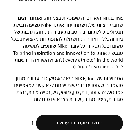
‏NIKE, Inc.‎ היא חברה שעוסקת בצמיחה, ואנחנו רוצים
שחברי הצוות שלנו יצמחו יחד איתנו. Nike מציעה חבילת
תגמולים כוללת ונדיבה, סביבת עבודה נינוחה, תרבות של
גיוון והכללה ואווירה מחשמלת להתפתחות מקצועית. בכל
מקום ובכל תפקיד, כל עובדי Nike שותפים למשימה
מגבשת אחת: To bring inspiration and innovation to
every athlete* in the world (להביא השראה וחדשנות
לכל הספורטאים* בעולם).
המחויבות של NIKE, Inc.‎ היא להעסיק כוח עבודה מגוון.
מועמדים שעומדים בדרישות ייבחנו ללא קשר למאפיינים
כמו גזע, צבע עור, דת, מין, מוצא, גיל, נטייה מינית, זהות
מגדרית, ביטוי מגדרי, שירות בצבא או מוגבלות.
הגשת מועמדות עכשיו