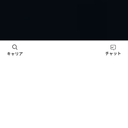
最新情報をチェック
チャット
キャリア
NIKE, Inc.のリテール
Nikeインターンシップ
AI/ML
詳細を見る
体験
ベーター
詳細を見る
詳細を見
体ひとつあ