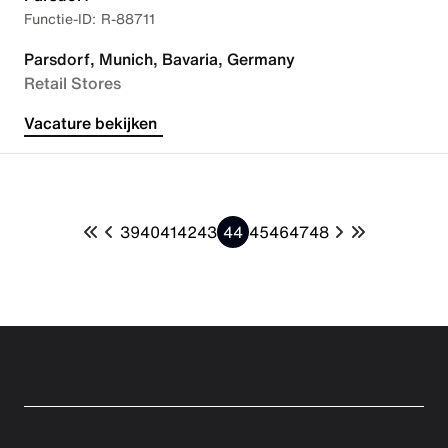
R-88711
Parsdorf, Munich, Bavaria, Germany
Retail Stores
Vacature bekijken
39
40
41
42
43
44
45
46
47
48