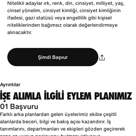
Nitelikli adaylar ırk, renk, din, cinsiyet, milliyet, yaş,
cinsel yönelim, cinsiyet kimliği, cinsiyet kimliğinin
ifadesi, gazi statüsü veya engellilik gibi kişisel
niteliklerinden bağımsız olarak değerlendirmeye
alınacaktır.
Şimdi Başvur
Ayrıntılar
İŞE ALIMLA İLGİLİ EYLEM PLANIMIZ
01 Başvuru
Farklı arka planlardan gelen üyelerimiz ekibe çeşitli
alanlarda beceri, bilgi ve bakış açısı kazandırır. İş
tanımlarını, departmanları ve ekipleri gözden geçirerek