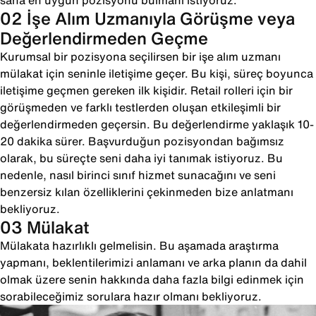
sana en uygun pozisyonu bulmanı istiyoruz.
02 İşe Alım Uzmanıyla Görüşme veya
Değerlendirmeden Geçme
Kurumsal bir pozisyona seçilirsen bir işe alım uzmanı
mülakat için seninle iletişime geçer. Bu kişi, süreç boyunca
iletişime geçmen gereken ilk kişidir. Retail rolleri için bir
görüşmeden ve farklı testlerden oluşan etkileşimli bir
değerlendirmeden geçersin. Bu değerlendirme yaklaşık 10-
20 dakika sürer. Başvurduğun pozisyondan bağımsız
olarak, bu süreçte seni daha iyi tanımak istiyoruz. Bu
nedenle, nasıl birinci sınıf hizmet sunacağını ve seni
benzersiz kılan özelliklerini çekinmeden bize anlatmanı
bekliyoruz.
03 Mülakat
Mülakata hazırlıklı gelmelisin. Bu aşamada araştırma
yapmanı, beklentilerimizi anlamanı ve arka planın da dahil
olmak üzere senin hakkında daha fazla bilgi edinmek için
sorabileceğimiz sorulara hazır olmanı bekliyoruz.