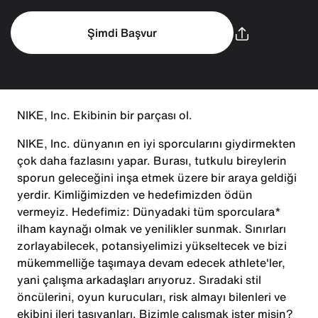
Şimdi Başvur
NIKE, Inc. Ekibinin bir parçası ol.
NIKE, Inc. dünyanın en iyi sporcularını giydirmekten
çok daha fazlasını yapar. Burası, tutkulu bireylerin
sporun geleceğini inşa etmek üzere bir araya geldiği
yerdir. Kimliğimizden ve hedefimizden ödün
vermeyiz. Hedefimiz: Dünyadaki tüm sporculara*
ilham kaynağı olmak ve yenilikler sunmak. Sınırları
zorlayabilecek, potansiyelimizi yükseltecek ve bizi
mükemmelliğe taşımaya devam edecek athlete'ler,
yani çalışma arkadaşları arıyoruz. Sıradaki stil
öncülerini, oyun kurucuları, risk almayı bilenleri ve
ekibini ileri taşıyanları. Bizimle çalışmak ister misin?