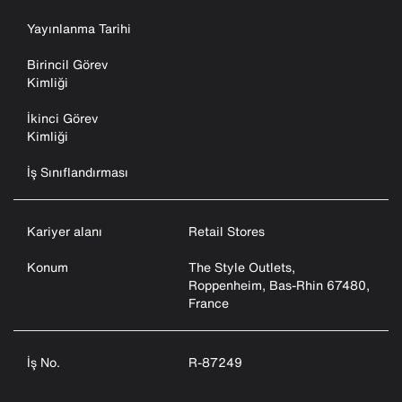
Yayınlanma Tarihi
Birincil Görev
Kimliği
İkinci Görev
Kimliği
İş Sınıflandırması
Kariyer alanı
Retail Stores
Konum
The Style Outlets,
Roppenheim, Bas-Rhin 67480,
France
İş No.
R-87249