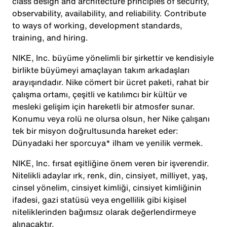
class design and architecture principles of security,
observability, availability, and reliability. Contribute
to ways of working, development standards,
training, and hiring.
NIKE, Inc. büyüme yönelimli bir şirkettir ve kendisiyle
birlikte büyümeyi amaçlayan takım arkadaşları
arayışındadır. Nike cömert bir ücret paketi, rahat bir
çalışma ortamı, çeşitli ve katılımcı bir kültür ve
mesleki gelişim için hareketli bir atmosfer sunar.
Konumu veya rolü ne olursa olsun, her Nike çalışanı
tek bir misyon doğrultusunda hareket eder:
Dünyadaki her sporcuya* ilham ve yenilik vermek.
NIKE, Inc. fırsat eşitliğine önem veren bir işverendir.
Nitelikli adaylar ırk, renk, din, cinsiyet, milliyet, yaş,
cinsel yönelim, cinsiyet kimliği, cinsiyet kimliğinin
ifadesi, gazi statüsü veya engellilik gibi kişisel
niteliklerinden bağımsız olarak değerlendirmeye
alınacaktır.