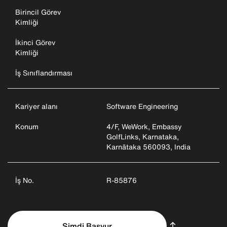
Birincil Görev
Kimliği
İkinci Görev
Kimliği
İş Sınıflandırması
Kariyer alanı
Software Engineering
Konum
4/F, WeWork, Embassy
GolfLinks, Karnataka,
Karnātaka 560093, India
İş No.
R-85876
Şimdi Başvur