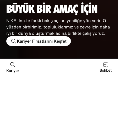
BÜYÜK BİR AMAÇ İÇİN
NIKE, Inc.te farklı bakış açıları yeniliğe yön verir. O
yüzden birbirimiz, topluluklarımız ve çevre için daha
iyi bir dünya oluşturmak adına birlikte çalışıyoruz.
Kariyer Fırsatlarını Keşfet
DEI
Future of Sport
Sürdürülebilirlik
Kaynak 
Sohbet
Kariyer